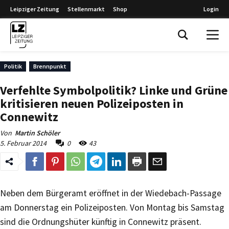
Leipziger Zeitung
Stellenmarkt
Shop
Login
Leipziger Zeitung
Politik
Brennpunkt
Verfehlte Symbolpolitik? Linke und Grüne
kritisieren neuen Polizeiposten in
Connewitz
Von
Martin Schöler
5. Februar 2014
0
43
Neben dem Bürgeramt eröffnet in der Wiedebach-Passage
am Donnerstag ein Polizeiposten. Von Montag bis Samstag
sind die Ordnungshüter künftig in Connewitz präsent.