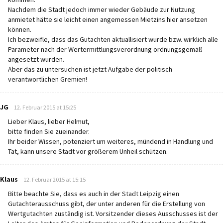
Nachdem die Stadt jedoch immer wieder Gebäude zur Nutzung
anmietet hätte sie leicht einen angemessen Mietzins hier ansetzen
können.
Ich bezweifle, dass das Gutachten aktuallisiert wurde bzw. wirklich alle
Parameter nach der Wertermittlungsverordnung ordnungsgemäß
angesetzt wurden.
Aber das zu untersuchen ist jetzt Aufgabe der politisch
verantwortlichen Gremien!
says:
JG
12. Februar 2015 at 15:25
Lieber Klaus, lieber Helmut,
bitte finden Sie zueinander.
Ihr beider Wissen, potenziert um weiteres, mündend in Handlung und
Tat, kann unsere Stadt vor größerem Unheil schützen.
says:
Klaus
12. Februar 2015 at 15:15
Bitte beachte Sie, dass es auch in der Stadt Leipzig einen
Gutachterausschuss gibt, der unter anderen für die Erstellung von
Wertgutachten zuständig ist. Vorsitzender dieses Ausschusses ist der