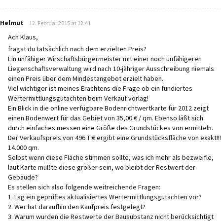
says:
Helmut
12. Februar 2015 at 12:41
Ach Klaus,
fragst du tatsächlich nach dem erzielten Preis?
Ein unfähiger Wirschaftsbürgermeister mit einer noch unfähigeren
Liegenschaftsverwaltung wird nach 10-jähriger Ausschreibung niemals
einen Preis über dem Mindestangebot erzielt haben.
Viel wichtiger ist meines Erachtens die Frage ob ein fundiertes
Wertermittlungsgutachten beim Verkauf vorlag!
Ein Blick in die online verfügbare Bodenrichtwertkarte für 2012 zeigt
einen Bodenwert für das Gebiet von 35,00 € / qm. Ebenso läßt sich
durch einfaches messen eine Größe des Grundstückes von ermitteln.
Der Verkaufspreis von 496 T € ergibt eine Grundstücksfläche von exakt!!!
14.000 qm.
Selbst wenn diese Fläche stimmen sollte, was ich mehr als bezweifle,
laut Karte müßte diese größer sein, wo bleibt der Restwert der
Gebäude?
Es stellen sich also folgende weitreichende Fragen:
1. Lag ein geprüftes aktualisiertes Wertermittlungsgutachten vor?
2. Wer hat daraufhin den Kaufpreis festgelegt?
3. Warum wurden die Restwerte der Bausubstanz nicht berücksichtigt