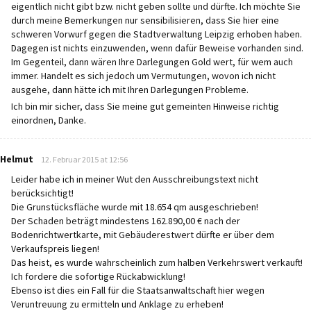
eigentlich nicht gibt bzw. nicht geben sollte und dürfte. Ich möchte Sie
durch meine Bemerkungen nur sensibilisieren, dass Sie hier eine
schweren Vorwurf gegen die Stadtverwaltung Leipzig erhoben haben.
Dagegen ist nichts einzuwenden, wenn dafür Beweise vorhanden sind.
Im Gegenteil, dann wären Ihre Darlegungen Gold wert, für wem auch
immer. Handelt es sich jedoch um Vermutungen, wovon ich nicht
ausgehe, dann hätte ich mit Ihren Darlegungen Probleme.
Ich bin mir sicher, dass Sie meine gut gemeinten Hinweise richtig
einordnen, Danke.
says:
Helmut
12. Februar 2015 at 12:56
Leider habe ich in meiner Wut den Ausschreibungstext nicht
berücksichtigt!
Die Grunstücksfläche wurde mit 18.654 qm ausgeschrieben!
Der Schaden beträgt mindestens 162.890,00 € nach der
Bodenrichtwertkarte, mit Gebäuderestwert dürfte er über dem
Verkaufspreis liegen!
Das heist, es wurde wahrscheinlich zum halben Verkehrswert verkauft!
Ich fordere die sofortige Rückabwicklung!
Ebenso ist dies ein Fall für die Staatsanwaltschaft hier wegen
Veruntreuung zu ermitteln und Anklage zu erheben!