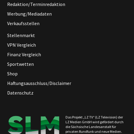
Redaktion/Terminredaktion
Werbung/Mediadaten
Verkaufsstellen
Stellenmarkt
VPN Vergleich
Finanz Vergleich
Sportwetten
Shop
Haftungsausschluss/Disclaimer
Datenschutz
Das Projekt „LZ TV“ (LZ Television) der
LZ Medien GmbH wird gefördert durch
die Sächsische Landesanstalt für
privaten Rundfunk und neue Medien.