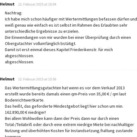
says:
Helmut
12. Februar 2015 at 16:04
Nachtrag:
Ich habe mich schon häufiger mit Wertermittlungen befassen dürfen und
weiß genau wie einfach es ist selbst im Rahmen des Erlaubten sehr
unterschiedliche Ergebnisse zu erzielen.
Die Einwendungen von mir wurden bei einer Überprüfung durch einen
Obergutachter vollumfänglich bstätigt.
Damit ist erst einmal dieses Kapitel Friederikenstr. für mich
abgeschlossen.
abgeschlossen.
says:
Helmut
12. Februar 2015 at 15:56
Das Wertermittlungsgutachten hat wenn es vor dem Verkauf 2013
erstellt wurde bereits damals einen qm-Preis von 35,00 € / qm laut
Bodenrichtwertkarte.
Das heißt, das geforderte Mindestgebot liegt hier schon um min.
162.890,00 € niedriger!
Bei allem Wohlwollen kann dann der Preis dann nur durch einen
Total-/Teilabriß oder durch eine extrem niedrige Miete bei nachhaltiger
Nutzung und überhöhten Kosten für Instandsetzung/haltung zustande
kommen.