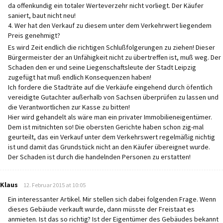
da offenkundig ein totaler Werteverzehr nicht vorliegt. Der Käufer
saniert, baut nicht neu!
4. Wer hat den Verkauf zu diesem unter dem Verkehrwert liegendem
Preis genehmigt?
Es wird Zeit endlich die richtigen Schlußfolgerungen zu ziehen! Dieser
Bürgermeister der an Unfähigkeit nicht zu übertreffen ist, muß weg. Der
Schaden den er und seine Liegenschaftsleute der Stadt Leipzig
zugefügt hat muß endlich Konsequenzen haben!
Ich fordere die Stadträte auf die Verkäufe eingehend durch öfentlich
vereidigte Gutachter außerhalb von Sachsen überprüfen zu lassen und
die Verantwortlichen zur Kasse zu bitten!
Hier wird gehandelt als wäre man ein privater Immobilieneigentümer.
Dem ist mitnichten so! Die obersten Gerichte haben schon zig-mal
geurteilt, das ein Verkauf unter dem Verkehrswert regelmäßig nichtig
ist und damit das Grundstück nicht an den Käufer übereignet wurde.
Der Schaden ist durch die handelnden Personen zu erstatten!
says:
Klaus
12. Februar 2015 at 10:05
Ein interessanter Artikel. Mir stellen sich dabei folgenden Frage. Wenn
dieses Gebäude verkauft wurde, dann müsste der Freistaat es
anmieten. Ist das so richtig? Ist der Eigentümer des Gebäudes bekannt