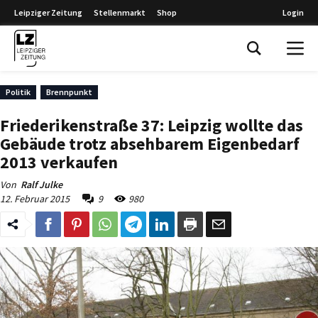
Leipziger Zeitung
Stellenmarkt
Shop
Login
Leipziger Zeitung
Politik
Brennpunkt
Friederikenstraße 37: Leipzig wollte das
Gebäude trotz absehbarem Eigenbedarf
2013 verkaufen
Von
Ralf Julke
12. Februar 2015
9
980