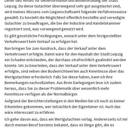
Leiter des Amtes für Geoinformation und Bodenordnung der Stadt
Leipzig. Da diese Gutachter überwiegend sehr gut ausgelastet sind,
wird meines Wissens vom Liegenschaftsamt folgende Verfahrensweise
gewählt. Es besteht die Möglichkeit öffentlich bestellte und vereidigte
Gutachter zu beauftragen, die bei der Industrie und Handelskammer
registriert sind, was vorwiegend genutzt wird.
Es gibt gesetzliche Festlegungen, wonach unter dem festgestellten
Verkehrswert kein Verkauf zu erfolgen hat.
Nun bringen Sie zum Ausdruck, dass der Verkauf unter dem
Verkehrswert erfolgte. Damit wäre für den Haushalt der Stadt Leipzig
ein Schaden entstanden, der durchaus strafrechtlich geahndet werden
könnte. Um zu beurteilen, dass der Verkauf unter dem Verkehrswert
erfolgte, sind neben den Bodenrichtwerten auch Kenntnisse über das
Wertgutachten erforderlich. Falls Sie diese haben, kann ich Ihre
Bemerkungen nachvollziehen. Aus Ihren Darlegungen lese ich zudem
heraus, dass Sie zu dieser Problematik über wesentlich mehr
Kenntnisse verfügen als der Normalbürger.
Aufgrund der Berichterstattungen in den Medien bin ich noch zu keiner
Erkenntnis gekommen, wer tatsächlich der Eigentümer ist. Auch das
wäre interessant zu erfahren.
Ich gehe davon aus, dass ein Wertgutachten vorlag. Andererseits ist mir
durch meinen Beruf bestens bekannt, dass es Dinge gibt, die es