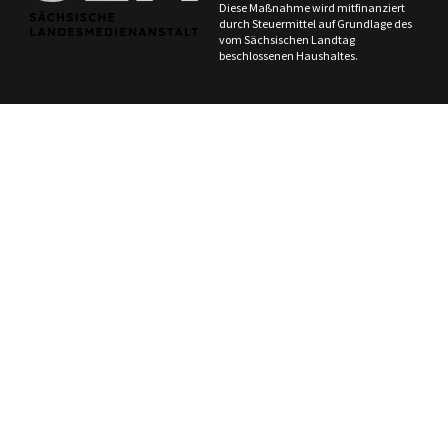
Diese Maßnahme wird mitfinanziert
durch Steuermittel auf Grundlage des
vom Sächsischen Landtag
beschlossenen Haushaltes.