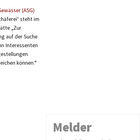
 Gewässer (ASG)
chäferei‘ steht im
ätte „Zur
ng auf der Suche
hn Interessenten
gestellungen
reichen können.“
Melder