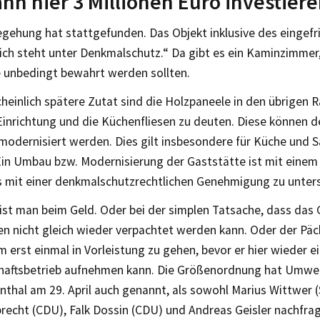
nn hier 3 Millionen Euro investier
egehung hat stattgefunden. Das Objekt inklusive des eingefr
ich steht unter Denkmalschutz.“ Da gibt es ein Kaminzimmer
e unbedingt bewahrt werden sollten.
heinlich spätere Zutat sind die Holzpaneele in den übrigen
Einrichtung und die Küchenfliesen zu deuten. Diese können
modernisiert werden. Dies gilt insbesondere für Küche und 
Ein Umbau bzw. Modernisierung der Gaststätte ist mit eine
 mit einer denkmalschutzrechtlichen Genehmigung zu unter
ist man beim Geld. Oder bei der simplen Tatsache, dass da
en nicht gleich wieder verpachtet werden kann. Oder der Päch
um erst einmal in Vorleistung zu gehen, bevor er hier wieder e
haftsbetrieb aufnehmen kann. Die Größenordnung hat Umwe
thal am 29. April auch genannt, als sowohl Marius Wittwer (
brecht (CDU), Falk Dossin (CDU) und Andreas Geisler nachfra