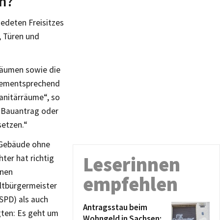
en?
iedeten Freisitzes
, Türen und
 Räumen sowie die
 dementsprechend
Sanitärräume“, so
m Bauantrag oder
setzen.“
s Gebäude ohne
Leserinnen
ter hat richtig
inen
empfehlen
ltbürgermeister
SPD) als auch
Antragsstau beim
gten: Es geht um
Wohngeld in Sachsen: