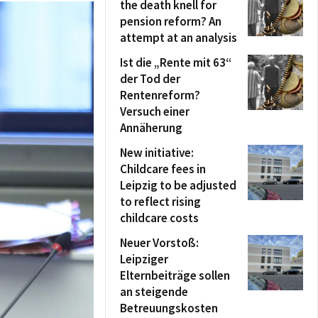
the death knell for
pension reform? An
attempt at an analysis
Ist die „Rente mit 63“
der Tod der
Rentenreform?
Versuch einer
Annäherung
New initiative:
Childcare fees in
Leipzig to be adjusted
to reflect rising
childcare costs
Neuer Vorstoß:
Leipziger
Elternbeiträge sollen
an steigende
Betreuungskosten