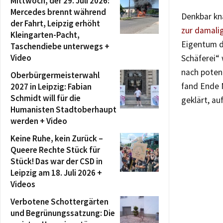
Mittwoch, der 29. Juli 2026:
Mercedes brennt während
Denkbar k
der Fahrt, Leipzig erhöht
zur damali
Kleingarten-Pacht,
Eigentum d
Taschendiebe unterwegs +
Video
Schäferei“
nach potent
Oberbürgermeisterwahl
fand Ende 
2027 in Leipzig: Fabian
Schmidt will für die
geklärt, a
Humanisten Stadtoberhaupt
werden + Video
Keine Ruhe, kein Zurück –
Queere Rechte Stück für
Stück! Das war der CSD in
Leipzig am 18. Juli 2026 +
Videos
Verbotene Schottergärten
und Begrünungssatzung: Die