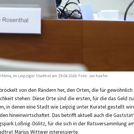
Klima, im Leipziger Stadtrat am 29.04.2026. Foto: Jan Kaefer
bröckelt von den Rändern her, den Orten, die für gewöhnlich
ichkeit stehen. Diese Orte sind die ersten, für die das Geld zu
en, in denen eine Stadt wie Leipzig unter Kuratel gestellt wir
lden hineinwirtschaftet. Das betrifft aktuell auch die Gaststä
spark Lößnig-Dölitz, für die sich in der Ratsversammlung am 
dtrat Marius Wittwer interessierte.