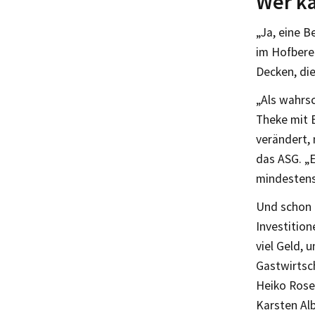
Wer ka
„Ja, eine B
im Hofbere
Decken, di
„Als wahrsc
Theke mit 
verändert, 
das ASG. „
mindestens
Und schon 
Investition
viel Geld, 
Gastwirtsc
Heiko Rosen
Karsten Al