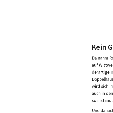
Kein G
Da nahm Ro
auf Wittwer
derartige I
Doppelhaush
wird sich 
auch in de
so instand 
Und danach