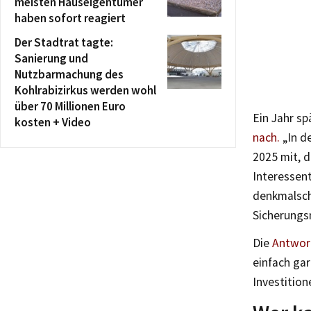
meisten Hauseigentümer
haben sofort reagiert
Der Stadtrat tagte:
Sanierung und
Nutzbarmachung des
Kohlrabizirkus werden wohl
über 70 Millionen Euro
Ein Jahr sp
kosten + Video
nach.
„In d
2025 mit, d
Interessen
denkmalsch
Sicherungs
Die
Antwort
einfach gar
Investition