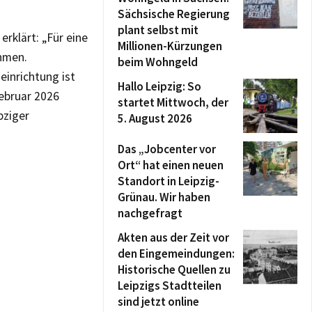
Sächsische Regierung
plant selbst mit
erklärt: „Für eine
Millionen-Kürzungen
hmen.
beim Wohngeld
einrichtung ist
Hallo Leipzig: So
Februar 2026
startet Mittwoch, der
pziger
5. August 2026
Das „Jobcenter vor
Ort“ hat einen neuen
Standort in Leipzig-
Grünau. Wir haben
nachgefragt
Akten aus der Zeit vor
den Eingemeindungen:
Historische Quellen zu
Leipzigs Stadtteilen
sind jetzt online