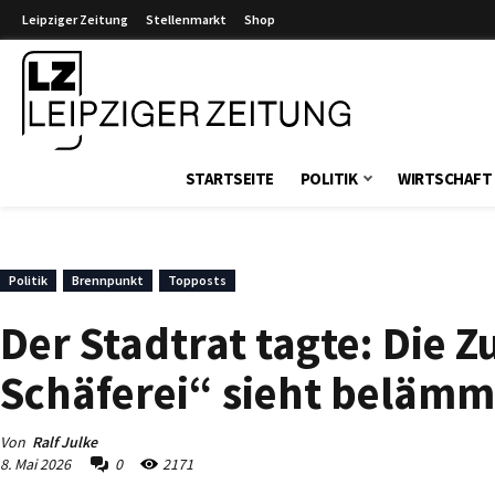
Leipziger Zeitung
Stellenmarkt
Shop
Leipziger Zeitung
STARTSEITE
POLITIK
WIRTSCHAFT
Politik
Brennpunkt
Topposts
Der Stadtrat tagte: Die Z
Schäferei“ sieht belämm
Von
Ralf Julke
8. Mai 2026
0
2171