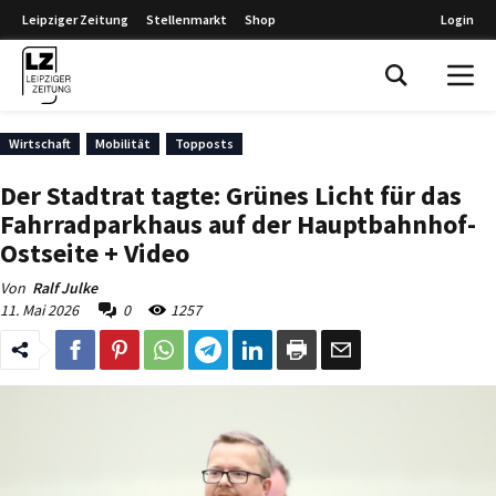
Leipziger Zeitung
Stellenmarkt
Shop
Login
Leipziger Zeitung
Wirtschaft
Mobilität
Topposts
Der Stadtrat tagte: Grünes Licht für das
Fahrradparkhaus auf der Hauptbahnhof-
Ostseite + Video
Von
Ralf Julke
11. Mai 2026
0
1257