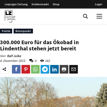
Leipziger Zeitung
Stellenmarkt
Shop
Login
Leipziger Zeitung
Politik
Brennpunkt
300.000 Euro für das Ökobad in
Lindenthal stehen jetzt bereit
Von
Ralf Julke
8. Dezember 2015
0
162