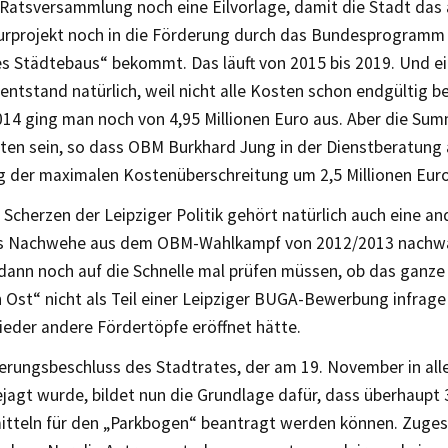
atsversammlung noch eine Eilvorlage, damit die Stadt das 
turprojekt noch in die Förderung durch das Bundesprogramm
es Städtebaus“ bekommt. Das läuft von 2015 bis 2019. Und e
entstand natürlich, weil nicht alle Kosten schon endgültig b
014 ging man noch von 4,95 Millionen Euro aus. Aber die Su
lten sein, so dass OBM Burkhard Jung in der Dienstberatung 
 der maximalen Kostenüberschreitung um 2,5 Millionen Euro 
Scherzen der Leipziger Politik gehört natürlich auch eine a
ls Nachwehe aus dem OBM-Wahlkampf von 2012/2013 nachw
dann noch auf die Schnelle mal prüfen müssen, ob das ganze
 Ost“ nicht als Teil einer Leipziger BUGA-Bewerbung infrag
wieder andere Fördertöpfe eröffnet hätte.
erungsbeschluss des Stadtrates, der am 19. November in alle
jagt wurde, bildet nun die Grundlage dafür, dass überhaupt 3
itteln für den „Parkbogen“ beantragt werden können. Zuges