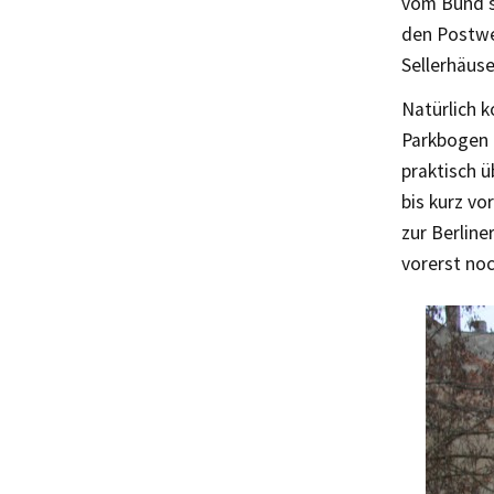
vom Bund s
den Postweg
Sellerhäus
Natürlich 
Parkbogen 
praktisch 
bis kurz vo
zur Berline
vorerst no