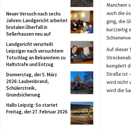
Manchem so
auch die ös
Neuer Versuch nach sechs
Jahren: Landgericht arbeitet
ging, die G
brutalen Überfall in
kurzzeitig 
Sellerhausen neu auf
Schienenve
Landgericht verurteilt
Auf dieser
Leipziger nach versuchtem
Totschlag an Bekanntem zu
Streckenabs
Haftstrafe und Entzug
komplett d
Straße ist 
Donnerstag, der 5. März
2026: Laubenbrand,
wird nicht
Schülerstreik,
wird die Sa
Grundsicherung
Hallo Leipzig: So startet
Freitag, der 27. Februar 2026