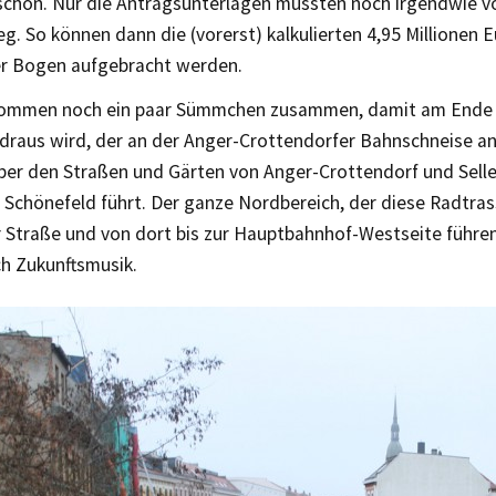
chon. Nur die Antragsunterlagen mussten noch irgendwie v
. So können dann die (vorerst) kalkulierten 4,95 Millionen E
er Bogen aufgebracht werden.
kommen noch ein paar Sümmchen zusammen, damit am Ende e
draus wird, der an der Anger-Crottendorfer Bahnschneise a
über den Straßen und Gärten von Anger-Crottendorf und Sell
r Schönefeld führt. Der ganze Nordbereich, der diese Radtra
r Straße und von dort bis zur Hauptbahnhof-Westseite führen
ch Zukunftsmusik.