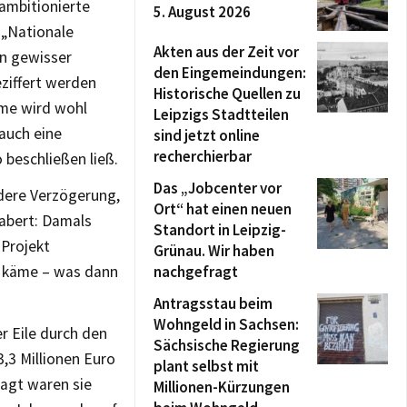
ambitionierte
5. August 2026
 „Nationale
Akten aus der Zeit vor
in gewisser
den Eingemeindungen:
eziffert werden
Historische Quellen zu
mme wird wohl
Leipzigs Stadtteilen
auch eine
sind jetzt online
recherchierbar
beschließen ließ.
Das „Jobcenter vor
ndere Verzögerung,
Ort“ hat einen neuen
abert: Damals
Standort in Leipzig-
 Projekt
Grünau. Wir haben
e käme – was dann
nachgefragt
Antragsstau beim
Wohngeld in Sachsen:
r Eile durch den
Sächsische Regierung
,3 Millionen Euro
plant selbst mit
agt waren sie
Millionen-Kürzungen