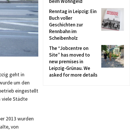
beim Wohngeld
Renntag in Leipzig: Ein
Buch voller
Geschichten zur
Rennbahn im
Scheibenholz
The “Jobcentre on
Site” has moved to
new premises in
Leipzig-Grünau. We
zig geht in
asked for more details
t wurde um den
betrieb eingestellt
 viele Städte
ber 2013 wurden
alte, von