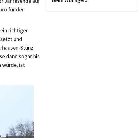
beim Wohngeld
or Jahresende auf
uro für den
in richtiger
nsetzt und
erhausen-Stünz
sse dann sogar bis
 würde, ist