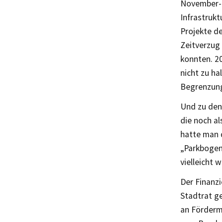
November-R
Infrastruk
Projekte d
Zeitverzug 
konnten. 2
nicht zu ha
Begrenzung
Und zu den 
die noch a
hatte man 
„Parkbogen
vielleicht 
Der Finanzi
Stadtrat ge
an Förderm