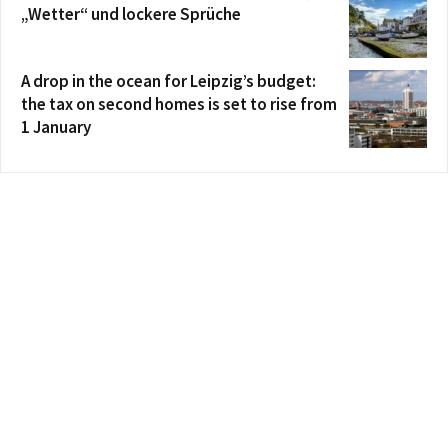
„Wetter“ und lockere Sprüche
A drop in the ocean for Leipzig’s budget:
the tax on second homes is set to rise from
1 January