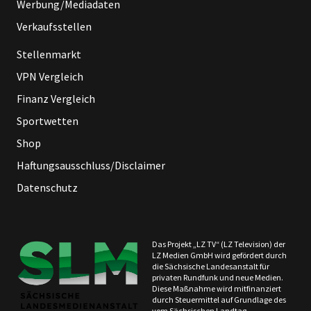
Werbung/Mediadaten
Verkaufsstellen
Stellenmarkt
VPN Vergleich
Finanz Vergleich
Sportwetten
Shop
Haftungsausschluss/Disclaimer
Datenschutz
Das Projekt „LZ TV“ (LZ Television) der
LZ Medien GmbH wird gefördert durch
die Sächsische Landesanstalt für
privaten Rundfunk und neue Medien.
Diese Maßnahme wird mitfinanziert
durch Steuermittel auf Grundlage des
vom Sächsischen Landtag