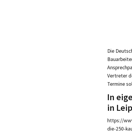
Die Deutsc
Bauarbeite
Ansprechpar
Vertreter d
Termine so
In eig
in Lei
https://ww
die-250-ka