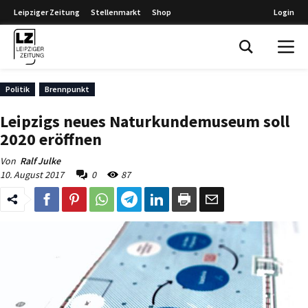
Leipziger Zeitung
Stellenmarkt
Shop
Login
Leipziger Zeitung
Politik
Brennpunkt
Leipzigs neues Naturkundemuseum soll
2020 eröffnen
Von
Ralf Julke
10. August 2017
0
87