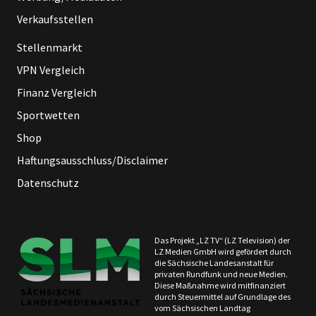
Verkaufsstellen
Stellenmarkt
VPN Vergleich
Finanz Vergleich
Sportwetten
Shop
Haftungsausschluss/Disclaimer
Datenschutz
Das Projekt „LZ TV“ (LZ Television) der
LZ Medien GmbH wird gefördert durch
die Sächsische Landesanstalt für
privaten Rundfunk und neue Medien.
Diese Maßnahme wird mitfinanziert
durch Steuermittel auf Grundlage des
vom Sächsischen Landtag