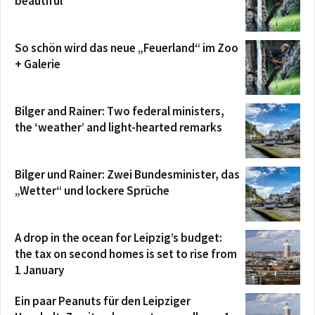
beautiful
So schön wird das neue „Feuerland“ im Zoo
+ Galerie
Bilger and Rainer: Two federal ministers,
the ‘weather’ and light-hearted remarks
Bilger und Rainer: Zwei Bundesminister, das
„Wetter“ und lockere Sprüche
A drop in the ocean for Leipzig’s budget:
the tax on second homes is set to rise from
1 January
Ein paar Peanuts für den Leipziger