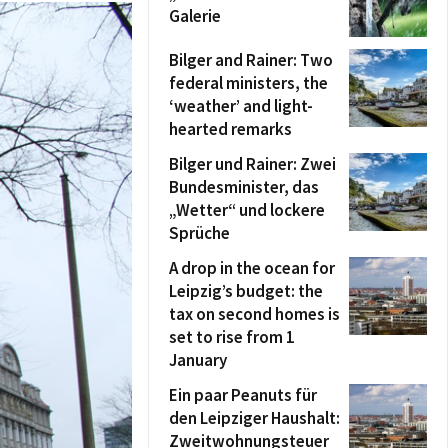
Galerie
Bilger and Rainer: Two
federal ministers, the
‘weather’ and light-
hearted remarks
Bilger und Rainer: Zwei
Bundesminister, das
„Wetter“ und lockere
Sprüche
A drop in the ocean for
Leipzig’s budget: the
tax on second homes is
set to rise from 1
January
Ein paar Peanuts für
den Leipziger Haushalt:
Zweitwohnungsteuer