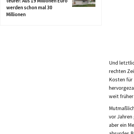
teurer: Aus 19 Millionen Euro
werden schon mal 30
Millionen
Und letztli
rechten Zei
Kosten für
hervorgeza
weit frühe
Mutmaßlich
vor Jahren
aber ein Me
absurdes B