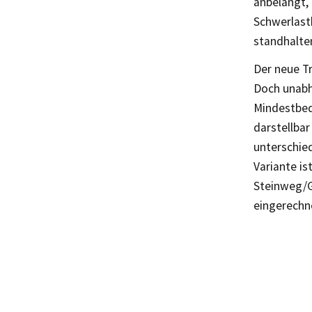
anbelangt, 
Schwerlast
standhalte
Der neue Tr
Doch unabh
Mindestbeda
darstellbar
unterschie
Variante is
Steinweg/G
eingerechn