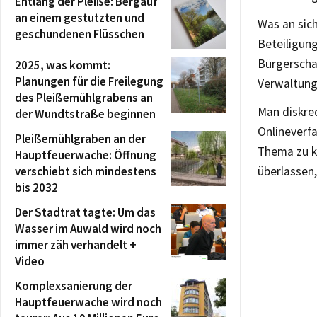
Entlang der Pleiße: Bergauf
an einem gestutzten und
Was an sic
geschundenen Flüsschen
Beteiligung
Bürgerschaf
2025, was kommt:
Planungen für die Freilegung
Verwaltung
des Pleißemühlgrabens an
Man diskred
der Wundtstraße beginnen
Onlineverfa
Pleißemühlgraben an der
Thema zu k
Hauptfeuerwache: Öffnung
verschiebt sich mindestens
überlassen,
bis 2032
Der Stadtrat tagte: Um das
Wasser im Auwald wird noch
immer zäh verhandelt +
Video
Komplexsanierung der
Hauptfeuerwache wird noch