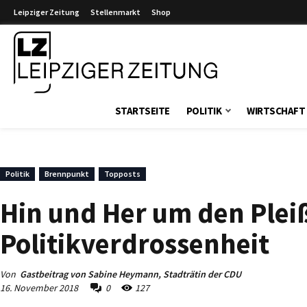
Leipziger Zeitung
Stellenmarkt
Shop
Leipziger Zeitung
STARTSEITE
POLITIK
WIRTSCHAFT
Politik
Brennpunkt
Topposts
Hin und Her um den Ple
Politikverdrossenheit
Von
Gastbeitrag von Sabine Heymann, Stadträtin der CDU
16. November 2018
0
127