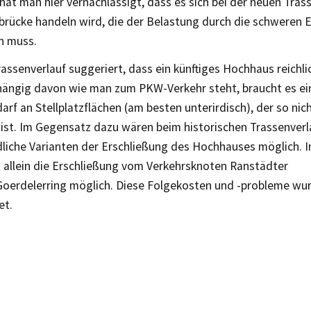
hat man hier vernachlässigt, dass es sich bei der neuen Tras
brücke handeln wird, die der Belastung durch die schweren 
n muss.
assenverlauf suggeriert, dass ein künftiges Hochhaus reichlic
ängig davon wie man zum PKW-Verkehr steht, braucht es ei
rf an Stellplatzflächen (am besten unterirdisch), der so nic
 ist. Im Gegensatz dazu wären beim historischen Trassenverl
dliche Varianten der Erschließung des Hochhauses möglich. I
t allein die Erschließung vom Verkehrsknoten Ranstädter
oerdelerring möglich. Diese Folgekosten und -probleme wur
et.