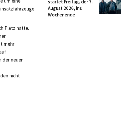
se um eine
startet Freitag, der 7.
August 2026, ins
Einsatzfahrzeuge
Wochenende
h Platz hätte.
nen
ht mehr
auf
n der neuen
den nicht