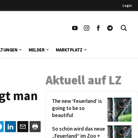
Login
LTUNGEN
MELDER
MARKTPLATZ
Aktuell auf LZ
ugt man
The new ‘Feuerland’ is
going to be so
beautiful
So schön wird das neue
„Feuerland“ im Zoo +