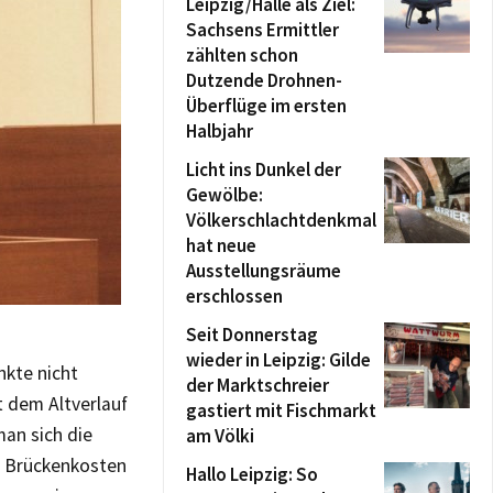
Leipzig/Halle als Ziel:
Sachsens Ermittler
zählten schon
Dutzende Drohnen-
Überflüge im ersten
Halbjahr
Licht ins Dunkel der
Gewölbe:
Völkerschlachtdenkmal
hat neue
Ausstellungsräume
erschlossen
Seit Donnerstag
wieder in Leipzig: Gilde
nkte nicht
der Marktschreier
t dem Altverlauf
gastiert mit Fischmarkt
an sich die
am Völki
ie Brückenkosten
Hallo Leipzig: So