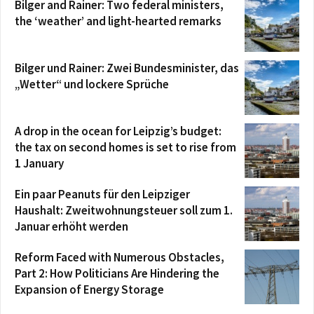
Bilger and Rainer: Two federal ministers,
the ‘weather’ and light-hearted remarks
Bilger und Rainer: Zwei Bundesminister, das
„Wetter“ und lockere Sprüche
A drop in the ocean for Leipzig’s budget:
the tax on second homes is set to rise from
1 January
Ein paar Peanuts für den Leipziger
Haushalt: Zweitwohnungsteuer soll zum 1.
Januar erhöht werden
Reform Faced with Numerous Obstacles,
Part 2: How Politicians Are Hindering the
Expansion of Energy Storage