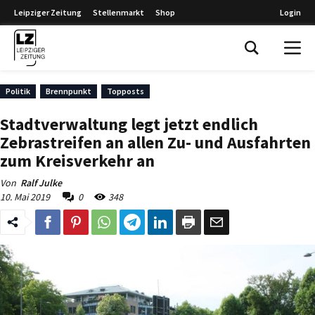
Leipziger Zeitung
Stellenmarkt
Shop
Login
Leipziger Zeitung
Politik
Brennpunkt
Topposts
Stadtverwaltung legt jetzt endlich
Zebrastreifen an allen Zu- und Ausfahrten
zum Kreisverkehr an
Von
Ralf Julke
10. Mai 2019
0
348