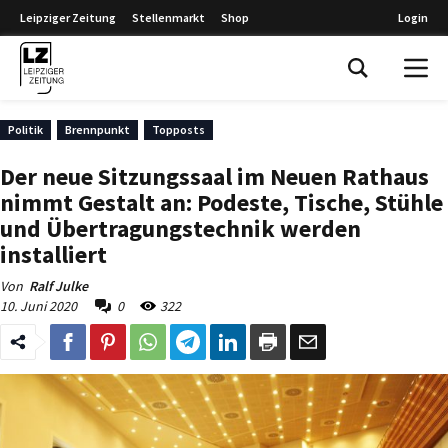
Leipziger Zeitung
Stellenmarkt
Shop
Login
Leipziger Zeitung
Politik
Brennpunkt
Topposts
Der neue Sitzungssaal im Neuen Rathaus
nimmt Gestalt an: Podeste, Tische, Stühle
und Übertragungstechnik werden
installiert
Von
Ralf Julke
10. Juni 2020
0
322