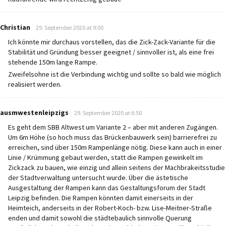
says:
Christian
29. September 2020 at 9:00
Ich könnte mir durchaus vorstellen, das die Zick-Zack-Variante für die
Stabilität und Gründung besser geeignet / sinnvoller ist, als eine frei
stehende 150m lange Rampe.
Zweifelsohne ist die Verbindung wichtig und sollte so bald wie möglich
realisiert werden.
says:
ausmwestenleipzigs
29. September 2020 at 6:50
Es geht dem SBB Altwest um Variante 2 – aber mit anderen Zugängen.
Um 6m Höhe (so hoch muss das Brückenbauwerk sein) barrierefrei zu
erreichen, sind über 150m Rampenlänge nötig. Diese kann auch in einer
Linie / Krümmung gebaut werden, statt die Rampen gewinkelt im
Zickzack zu bauen, wie einzig und allein seitens der Machbrakeitsstudie
der Stadtverwaltung untersucht wurde. Über die ästetische
Ausgestaltung der Rampen kann das Gestaltungsforum der Stadt
Leipzig befinden. Die Rampen könnten damit einerseits in der
Heimteich, anderseits in der Robert-Koch- bzw. Lise-Meitner-Straße
enden und damit sowohl die städtebaulich sinnvolle Querung