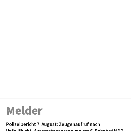
Melder
Polizeibericht 7. August: Zeugenaufruf nach
Unfallflucht, Automatensprengung am S-Bahnhof MDR,