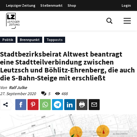
Leipziger Zeitung
Stellenmarkt
Shop
Login
Leipziger Zeitung
Politik
Brennpunkt
Topposts
Stadtbezirksbeirat Altwest beantragt
eine Stadtteilverbindung zwischen
Leutzsch und Böhlitz-Ehrenberg, die auch
die S-Bahn-Steige mit erschließt
Von
Ralf Julke
27. September 2020
5
488