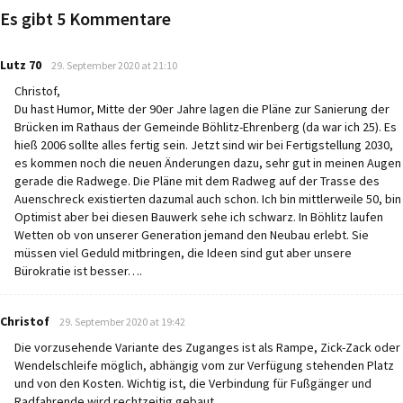
Es gibt 5 Kommentare
says:
Lutz 70
29. September 2020 at 21:10
Christof,
Du hast Humor, Mitte der 90er Jahre lagen die Pläne zur Sanierung der
Brücken im Rathaus der Gemeinde Böhlitz-Ehrenberg (da war ich 25). Es
hieß 2006 sollte alles fertig sein. Jetzt sind wir bei Fertigstellung 2030,
es kommen noch die neuen Änderungen dazu, sehr gut in meinen Augen
gerade die Radwege. Die Pläne mit dem Radweg auf der Trasse des
Auenschreck existierten dazumal auch schon. Ich bin mittlerweile 50, bin
Optimist aber bei diesen Bauwerk sehe ich schwarz. In Böhlitz laufen
Wetten ob von unserer Generation jemand den Neubau erlebt. Sie
müssen viel Geduld mitbringen, die Ideen sind gut aber unsere
Bürokratie ist besser….
says:
Christof
29. September 2020 at 19:42
Die vorzusehende Variante des Zuganges ist als Rampe, Zick-Zack oder
Wendelschleife möglich, abhängig vom zur Verfügung stehenden Platz
und von den Kosten. Wichtig ist, die Verbindung für Fußgänger und
Radfahrende wird rechtzeitig gebaut.