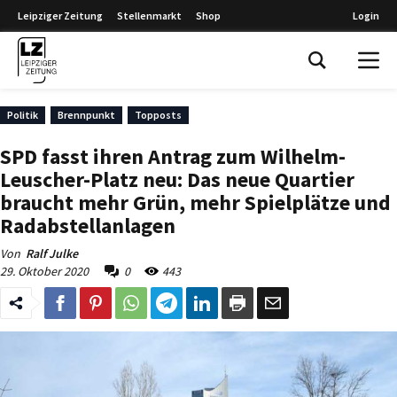
Leipziger Zeitung
Stellenmarkt
Shop
Login
Leipziger Zeitung
Politik
Brennpunkt
Topposts
SPD fasst ihren Antrag zum Wilhelm-
Leuscher-Platz neu: Das neue Quartier
braucht mehr Grün, mehr Spielplätze und
Radabstellanlagen
Von
Ralf Julke
29. Oktober 2020
0
443