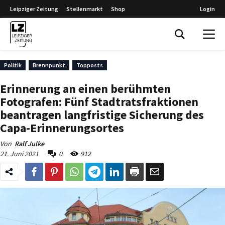
Leipziger Zeitung
Stellenmarkt
Shop
Login
Leipziger Zeitung
Politik
Brennpunkt
Topposts
Erinnerung an einen berühmten
Fotografen: Fünf Stadtratsfraktionen
beantragen langfristige Sicherung des
Capa-Erinnerungsortes
Von
Ralf Julke
21. Juni 2021
0
912