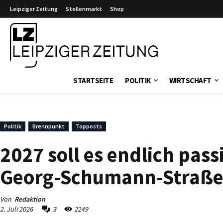
Leipziger Zeitung
Stellenmarkt
Shop
Leipziger Zeitung
STARTSEITE
POLITIK
WIRTSCHAFT
Politik
Brennpunkt
Topposts
2027 soll es endlich passi
Georg-Schumann-Straß
Von
Redaktion
2. Juli 2026
3
2249