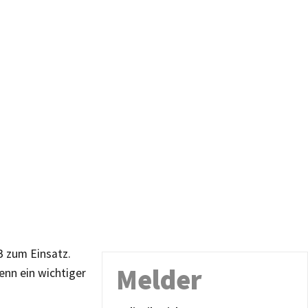
B zum Einsatz.
Melder
enn ein wichtiger