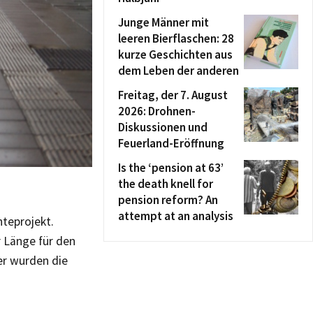
Junge Männer mit
leeren Bierflaschen: 28
kurze Geschichten aus
dem Leben der anderen
Freitag, der 7. August
2026: Drohnen-
Diskussionen und
Feuerland-Eröffnung
Is the ‘pension at 63’
the death knell for
pension reform? An
attempt at an analysis
nteprojekt.
r Länge für den
er wurden die