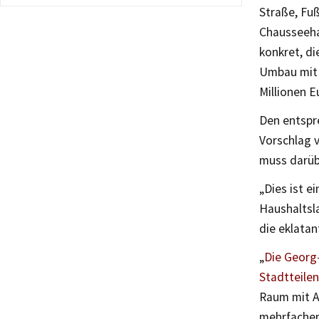
Straße, Fu
Chausseehau
konkret, d
Umbau mit K
Millionen E
Den entspr
Vorschlag 
muss darüb
„Dies ist 
Haushaltsl
die eklatan
„
Die Georg-
Stadtteil
Raum mit A
mehrfacher