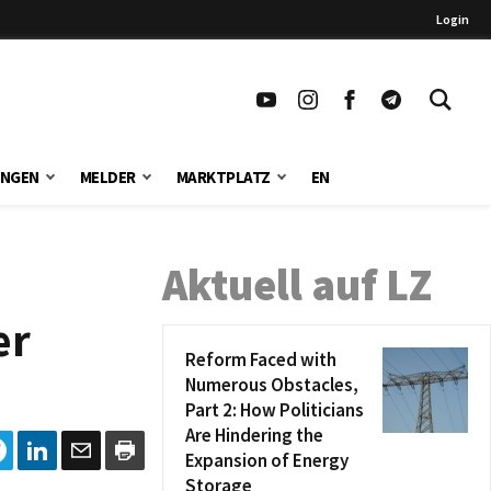
Login
UNGEN
MELDER
MARKTPLATZ
EN
Aktuell auf LZ
er
Reform Faced with
Numerous Obstacles,
Part 2: How Politicians
Are Hindering the
Expansion of Energy
Storage