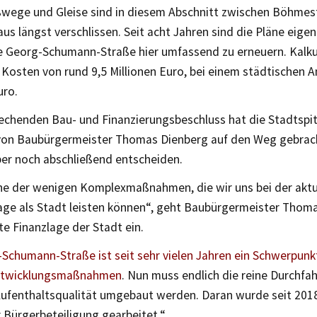
ßwege und Gleise sind in diesem Abschnitt zwischen Böhmes
s längst verschlissen. Seit acht Jahren sind die Pläne eigen
ie Georg-Schumann-Straße hier umfassend zu erneuern. Kalkul
osten von rund 9,5 Millionen Euro, bei einem städtischen An
uro.
echenden Bau- und Finanzierungsbeschluss hat die Stadtspit
von Baubürgermeister Thomas Dienberg auf den Weg gebrach
er noch abschließend entscheiden.
eine der wenigen Komplexmaßnahmen, die wir uns bei der aktu
age als Stadt leisten können“, geht Baubürgermeister Thom
te Finanzlage der Stadt ein.
Schumann-Straße ist seit sehr vielen Jahren ein Schwerpunk
entwicklungsmaßnahmen
. Nun muss endlich die reine Durchfah
ufenthaltsqualität umgebaut werden. Daran wurde seit 201
 Bürgerbeteiligung gearbeitet.“