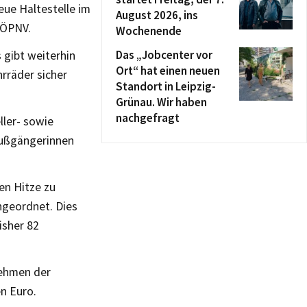
eue Haltestelle im
August 2026, ins
 ÖPNV.
Wochenende
Das „Jobcenter vor
 gibt weiterhin
Ort“ hat einen neuen
rräder sicher
Standort in Leipzig-
Grünau. Wir haben
nachgefragt
ller- sowie
Fußgängerinnen
en Hitze zu
ngeordnet. Dies
isher 82
nehmen der
en Euro.