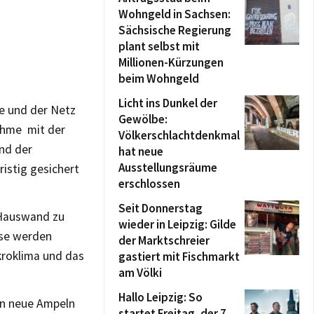
Wohngeld in Sachsen:
Sächsische Regierung
plant selbst mit
Millionen-Kürzungen
beim Wohngeld
Licht ins Dunkel der
e und der Netz
Gewölbe:
ahme mit der
Völkerschlachtdenkmal
und der
hat neue
Ausstellungsräume
istig gesichert
erschlossen
Seit Donnerstag
 Hauswand zu
wieder in Leipzig: Gilde
ese werden
der Marktschreier
kroklima und das
gastiert mit Fischmarkt
am Völki
Hallo Leipzig: So
en neue Ampeln
startet Freitag, der 7.