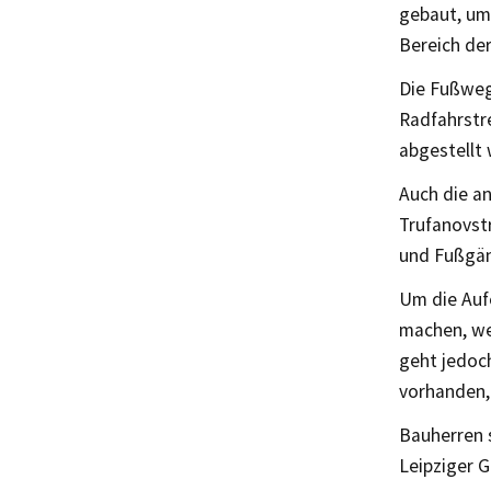
gebaut, um 
Bereich der
Die Fußwege
Radfahrstr
abgestellt
Auch die an
Trufanovst
und Fußgän
Um die Aufe
machen, we
geht jedoch
vorhanden,
Bauherren 
Leipziger G