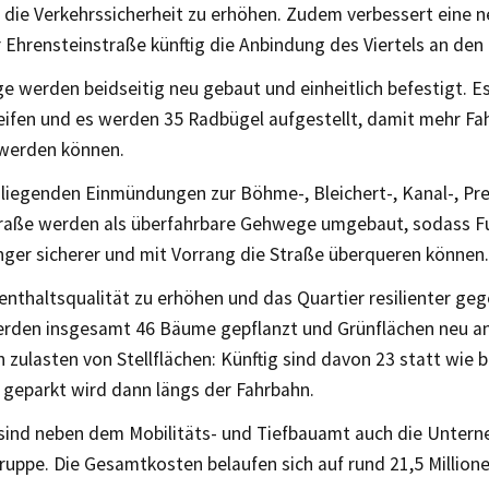
die Verkehrssicherheit zu erhöhen. Zudem verbessert eine n
 Ehrensteinstraße künftig die Anbindung des Viertels an den
 werden beidseitig neu gebaut und einheitlich befestigt. Es
eifen und es werden 35 Radbügel aufgestellt, damit mehr Fah
 werden können.
liegenden Einmündungen zur Böhme-, Bleichert-, Kanal-, Pre
raße werden als überfahrbare Gehwege umgebaut, sodass 
ger sicherer und mit Vorrang die Straße überqueren können.
nthaltsqualität zu erhöhen und das Quartier resilienter geg
rden insgesamt 46 Bäume gepflanzt und Grünflächen neu a
 zulasten von Stellflächen: Künftig sind davon 23 statt wie b
 geparkt wird dann längs der Fahrbahn.
sind neben dem Mobilitäts- und Tiefbauamt auch die Unter
ruppe. Die Gesamtkosten belaufen sich auf rund 21,5 Million