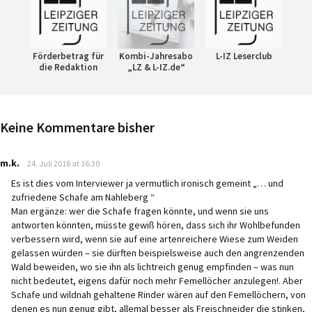
Förderbetrag für
Kombi-Jahresabo
L-IZ Leserclub
die Redaktion
„LZ & L-IZ.de“
Keine Kommentare bisher
says:
m.k.
24. Juli 2018 at 16:30
Es ist dies vom Interviewer ja vermutlich ironisch gemeint „… und
zufriedene Schafe am Nahleberg “
​Man ergänze: wer die Schafe fragen könnte, und wenn sie uns
antworten könnten, ​müsste gewiß hören, dass sich ihr Wohlbefunden
verbessern wird, wenn sie auf eine artenreichere Wiese zum Weiden
gelassen würden – sie dürften beispielsweise auch den angrenzenden
Wald beweiden, wo sie ihn als lichtreich genug empfinden – was nun
nicht bedeutet, eigens dafür noch mehr Femellöcher anzulegen!. Aber
Schafe und wildnah gehaltene Rinder wären auf den Femellöchern, von
denen es nun genug gibt, allemal besser als Freischneider die stinken,