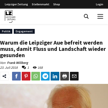
Leipziger Zeitung
Stellenmarkt
Shop
Login
Leipziger Zeitung
Politik
Engagement
Warum die Leipziger Aue befreit werden
muss, damit Fluss und Landschaft wieder
gesunden
Von
Frank Willberg
23. Juli 2018
1
168