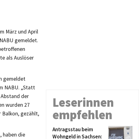
Im März und April
en NABU gemeldet.
betroffenen
te als Auslöser
en gemeldet
im NABU. „Statt
t Abstand der
Leserinnen
sen wurden 27
empfehlen
 Balkon, gezählt,
Antragsstau beim
, haben die
Wohngeld in Sachsen: