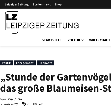
Leipziger Zeitung
Stellenmarkt
Shop
Leipziger Zeitung
STARTSEITE
POLITIK
WIRTSCHAFT
Politik
Engagement
Topposts
„Stunde der Gartenvögel“
das große Blaumeisen-
Von
Ralf Julke
5. Juni 2020
0
548