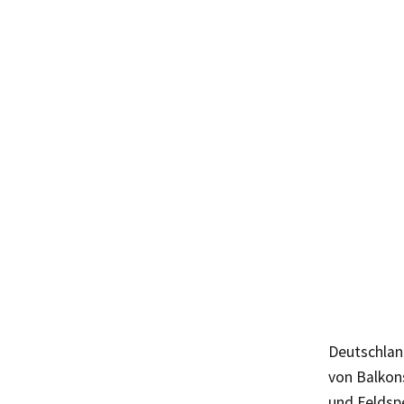
Deutschlan
von Balkons
und Feldspe