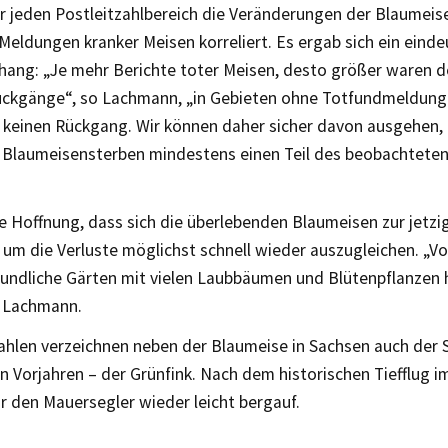
ür jeden Postleitzahlbereich die Veränderungen der Blaumeis
Meldungen kranker Meisen korreliert. Es ergab sich ein einde
ng: „Je mehr Berichte toter Meisen, desto größer waren do
ckgänge“, so Lachmann, „in Gebieten ohne Totfundmeldung
h keinen Rückgang. Wir können daher sicher davon ausgehen,
e Blaumeisensterben mindestens einen Teil des beobachtete
ie Hoffnung, dass sich die überlebenden Blaumeisen zur jetzi
um die Verluste möglichst schnell wieder auszugleichen. „V
eundliche Gärten mit vielen Laubbäumen und Blütenpflanzen h
t Lachmann.
ahlen verzeichnen neben der Blaumeise in Sachsen auch der S
n Vorjahren – der Grünfink. Nach dem historischen Tiefflug i
r den Mauersegler wieder leicht bergauf.