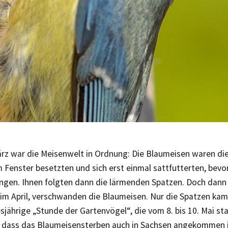
rz war die Meisenwelt in Ordnung: Die Blaumeisen waren die 
 Fenster besetzten und sich erst einmal sattfutterten, bevor 
ngen. Ihnen folgten dann die lärmenden Spatzen. Doch dann
l im April, verschwanden die Blaumeisen. Nur die Spatzen k
sjährige „Stunde der Gartenvögel“, die vom 8. bis 10. Mai st
, dass das Blaumeisensterben auch in Sachsen angekommen i