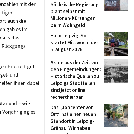
enzahlen mit der
Sächsische Regierung
plant selbst mit
utiger
Millionen-Kürzungen
rt auch die
beim Wohngeld
en gab es im
Hallo Leipzig: So
 dass das
startet Mittwoch, der
n Rückgangs
5. August 2026
Akten aus der Zeit vor
gen Brutzeit gut
den Eingemeindungen:
ogel- und
Historische Quellen zu
elfen ihnen dabei
Leipzigs Stadtteilen
sind jetzt online
recherchierbar
tar und – wie
Das „Jobcenter vor
m Vorjahr ging es
Ort“ hat einen neuen
Standort in Leipzig-
Grünau. Wir haben