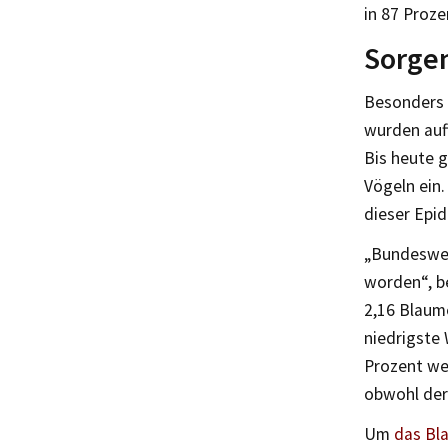
in 87 Proze
Sorgen
Besonders i
wurden auff
Bis heute 
Vögeln ein.
dieser Epid
„Bundeswei
worden“, b
2,16 Blaume
niedrigste
Prozent we
obwohl der
Um
das Bl