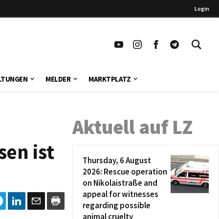
Login
LTUNGEN
MELDER
MARKTPLATZ
Aktuell auf LZ
sen ist
Thursday, 6 August
2026: Rescue operation
on Nikolaistraße and
appeal for witnesses
regarding possible
animal cruelty