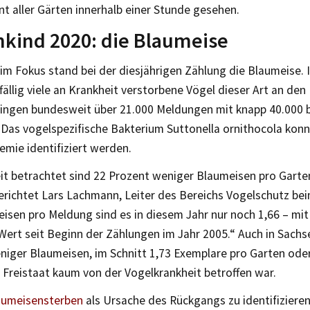
nt aller Gärten innerhalb einer Stunde gesehen.
kind 2020: die Blaumeise
m Fokus stand bei der diesjährigen Zählung die Blaumeise. 
ällig viele an Krankheit verstorbene Vögel dieser Art an d
gingen bundesweit über 21.000 Meldungen mit knapp 40.000 
 Das vogelspezifische Bakterium Suttonella ornithocola konn
emie identifiziert werden.
t betrachtet sind 22 Prozent weniger Blaumeisen pro Gart
erichtet Lars Lachmann, Leiter des Bereichs Vogelschutz be
isen pro Meldung sind es in diesem Jahr nur noch 1,66 – mi
 Wert seit Beginn der Zählungen im Jahr 2005.“ Auch in Sach
niger Blaumeisen, im Schnitt 1,73 Exemplare pro Garten oder
 Freistaat kaum von der Vogelkrankheit betroffen war.
aumeisensterben
als Ursache des Rückgangs zu identifizieren