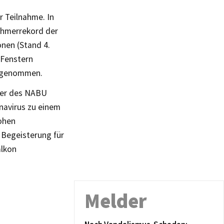
r Teilnahme. In
ehmerrekord der
nen (Stand 4.
 Fenstern
ilgenommen.
nder des NABU
navirus zu einem
hohen
 Begeisterung für
alkon
Melder