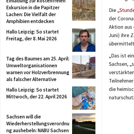
Einladung zur kostenfreien
Exkursion in die Papitzer
Die
„Stunde
Lachen: Die Vielfalt der
der Corona
Amphibien entdecken
Aktion aus
Hallo Leipzig: So startet
Juni) ihre 
Freitag, der 8. Mai 2026
übermittel
„Das ist ei
Tag des Baumes am 25. April:
Sachsen, „
Umweltorganisationen
warnen vor Holzverbrennung
verstärkten
als falscher Alternative
Teilnehmerz
die heimis
Hallo Leipzig: So startet
Mittwoch, der 22. April 2026
naturschut
Sachsen will die
Wiederherstellungsverordnu
ng aushebeln: NABU Sachsen