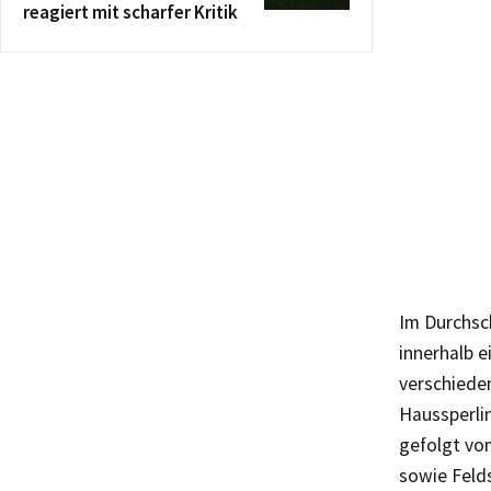
reagiert mit scharfer Kritik
Im Durchsc
innerhalb 
verschiede
Haussperli
gefolgt vom
sowie Felds