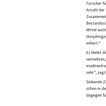
Forscher f
Anzahl der 
Zusammenha
Bestandsrü
Mittel auc
diesjährig
erklärt.“
Es bleibt d
vermehren, 
insektenfr
sehr“, sag
Sinkende Z
schon in de
dagegen fü