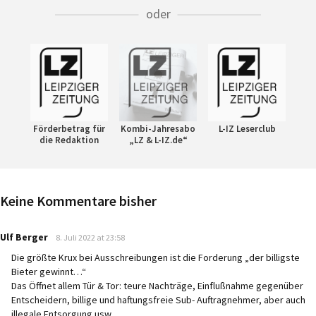
oder
Förderbetrag für
Kombi-Jahresabo
L-IZ Leserclub
die Redaktion
„LZ & L-IZ.de“
Keine Kommentare bisher
says:
Ulf Berger
8. Juli 2022 at 23:58
Die größte Krux bei Ausschreibungen ist die Forderung „der billigste
Bieter gewinnt…“
Das Öffnet allem Tür & Tor: teure Nachträge, Einflußnahme gegenüber
Entscheidern, billige und haftungsfreie Sub- Auftragnehmer, aber auch
illegale Entsorgung usw….