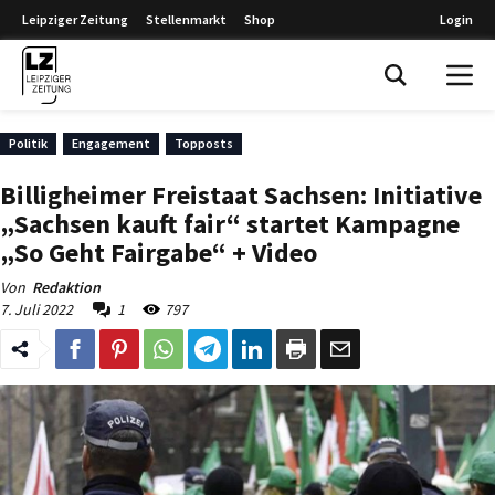
Leipziger Zeitung
Stellenmarkt
Shop
Login
Leipziger Zeitung
Politik
Engagement
Topposts
Billigheimer Freistaat Sachsen: Initiative
„Sachsen kauft fair“ startet Kampagne
„So Geht Fairgabe“ + Video
Von
Redaktion
7. Juli 2022
1
797