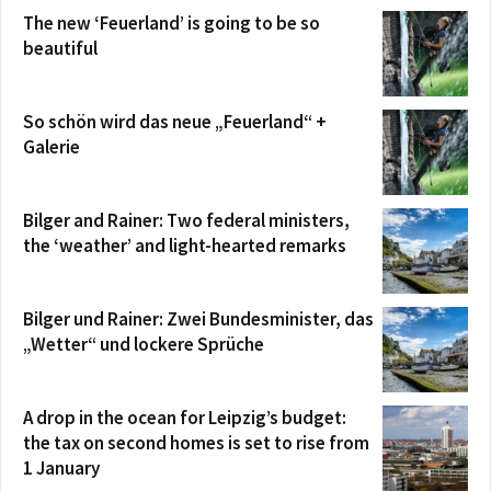
The new ‘Feuerland’ is going to be so
beautiful
So schön wird das neue „Feuerland“ +
Galerie
Bilger and Rainer: Two federal ministers,
the ‘weather’ and light-hearted remarks
Bilger und Rainer: Zwei Bundesminister, das
„Wetter“ und lockere Sprüche
A drop in the ocean for Leipzig’s budget:
the tax on second homes is set to rise from
1 January