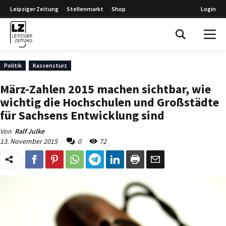
Leipziger Zeitung
Stellenmarkt
Shop
Login
Leipziger Zeitung
Politik
Kassensturz
März-Zahlen 2015 machen sichtbar, wie
wichtig die Hochschulen und Großstädte
für Sachsens Entwicklung sind
Von
Ralf Julke
13. November 2015
0
72