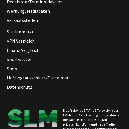
Redaktion/Terminredaktion
Werbung/Mediadaten
Verkaufsstellen
Stellenmarkt
VPN Vergleich
Finanz Vergleich
Sportwetten
Shop
Haftungsausschluss/Disclaimer
Datenschutz
Das Projekt „LZ TV“ (LZ Television) der
LZ Medien GmbH wird gefördert durch
die Sächsische Landesanstalt für
privaten Rundfunk und neue Medien.
Diese Maßnahme wird mitfinanziert