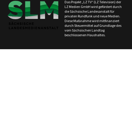
Das Projekt „LZ TV“ (LZ Television) der
LZ Medien GmbH wird gefördert durch
die Sächsische Landesanstalt für
privaten Rundfunk und neue Medien.
Diese Maßnahme wird mitfinanziert
durch Steuermittel auf Grundlage des
vom Sächsischen Landtag
beschlossenen Haushaltes.