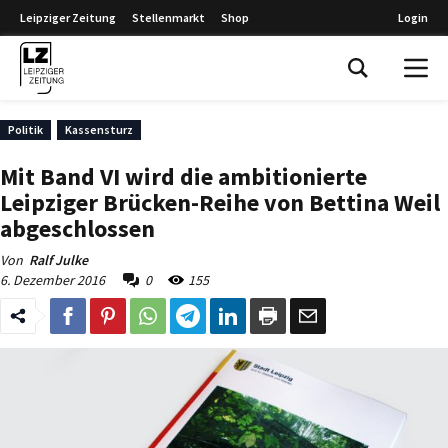
Leipziger Zeitung
Stellenmarkt
Shop
Login
Leipziger Zeitung
Politik
Kassensturz
Mit Band VI wird die ambitionierte
Leipziger Brücken-Reihe von Bettina Weil
abgeschlossen
Von
Ralf Julke
6. Dezember 2016
0
155