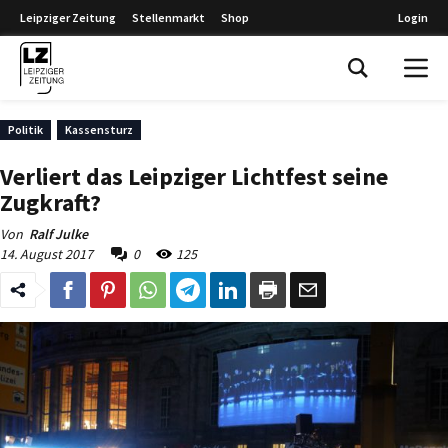
Leipziger Zeitung
Stellenmarkt
Shop
Login
Leipziger Zeitung
Politik
Kassensturz
Verliert das Leipziger Lichtfest seine
Zugkraft?
Von
Ralf Julke
14. August 2017
0
125