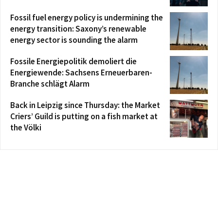
Fossil fuel energy policy is undermining the
energy transition: Saxony’s renewable
energy sector is sounding the alarm
Fossile Energiepolitik demoliert die
Energiewende: Sachsens Erneuerbaren-
Branche schlägt Alarm
Back in Leipzig since Thursday: the Market
Criers’ Guild is putting on a fish market at
the Völki