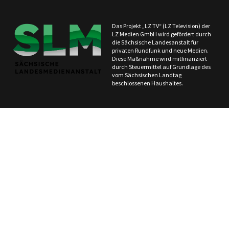
Das Projekt „LZ TV“ (LZ Television) der
LZ Medien GmbH wird gefördert durch
die Sächsische Landesanstalt für
privaten Rundfunk und neue Medien.
Diese Maßnahme wird mitfinanziert
durch Steuermittel auf Grundlage des
vom Sächsischen Landtag
beschlossenen Haushaltes.