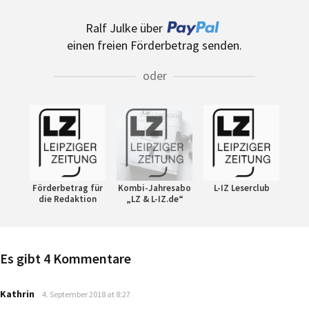
Ralf Julke über
einen freien Förderbetrag senden.
oder
Förderbetrag für
Kombi-Jahresabo
L-IZ Leserclub
die Redaktion
„LZ & L-IZ.de“
Es gibt 4 Kommentare
says:
Kathrin
4. September 2018 at 8:27