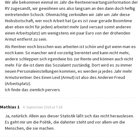
Wir alle bekommen einmal im Jahr die Rentenerwartungsinformation der
RV zugesandt, wir gewöhnen uns also langsam an den dann doch heftig
eintretenden Schock. Ohnmächtig zerknüllen wir Jahr um Jahr diese
Hiobsbotschaft, wer noch Arbeit hat (ja es ist zwar gerade Boomtime
aber eben nicht für jeden) arbeitet mehr (und versaut somit anderen
einen Arbeitsplatz) um wenigstens ein paar Euro von der drohenden
Armut entfernt zu sein.
Als Rentner noch bisschen was arbeiten ist schön und gut wenn man es
noch kann. So mancher wird vorzeitig berentet und kann nicht mehr,
andere schleppen sich irgendwie bis zur Rente und können auch nicht
mehr. Für die ist dann das Sozialamt zuständig. Dort wird es zu immer
neuen Personaleinstellungen kommen, es werden ja jedes Jahr mehr
Armutsrentner. Des Einen Leid (Armut) ist also des Anderen Freud
(Arbeitsplatz).
Ich finde das ziemlich pervers
says:
Mathias 1
4. September 2018 at 7:38
Ja, natürlich. Allein aus dieser Statistik läßt sich das nicht herauslesen.
Es geht mir um die Politik, die dahinter steht und vor allem um die
Menschen, die sie machen.