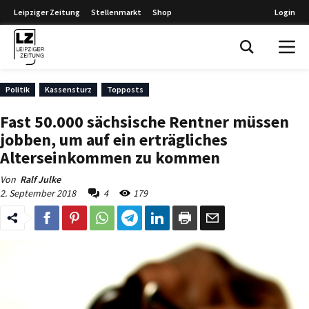
Leipziger Zeitung
Stellenmarkt
Shop
Login
Leipziger Zeitung
Politik
Kassensturz
Topposts
Fast 50.000 sächsische Rentner müssen
jobben, um auf ein erträgliches
Alterseinkommen zu kommen
Von
Ralf Julke
2. September 2018
4
179