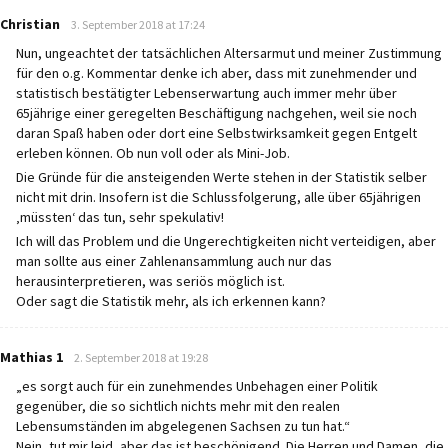
says:
Christian
3. September 2018 at 17:24
Nun, ungeachtet der tatsächlichen Altersarmut und meiner Zustimmung
für den o.g. Kommentar denke ich aber, dass mit zunehmender und
statistisch bestätigter Lebenserwartung auch immer mehr über
65jährige einer geregelten Beschäftigung nachgehen, weil sie noch
daran Spaß haben oder dort eine Selbstwirksamkeit gegen Entgelt
erleben können. Ob nun voll oder als Mini-Job.
Die Gründe für die ansteigenden Werte stehen in der Statistik selber
nicht mit drin. Insofern ist die Schlussfolgerung, alle über 65jährigen
‚müssten‘ das tun, sehr spekulativ!
Ich will das Problem und die Ungerechtigkeiten nicht verteidigen, aber
man sollte aus einer Zahlenansammlung auch nur das
herausinterpretieren, was seriös möglich ist.
Oder sagt die Statistik mehr, als ich erkennen kann?
says:
Mathias 1
2. September 2018 at 19:28
„es sorgt auch für ein zunehmendes Unbehagen einer Politik
gegenüber, die so sichtlich nichts mehr mit den realen
Lebensumständen im abgelegenen Sachsen zu tun hat.“
Nein, tut mir leid, aber das ist beschönigend. Die Herren und Damen, die