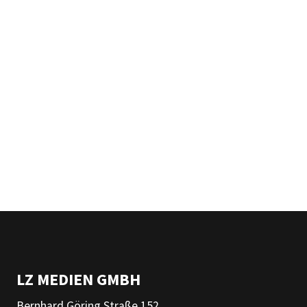
LZ MEDIEN GMBH
Bernhard Göring Straße 152