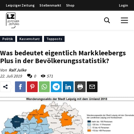
Leipziger Zeitung
Stellenmarkt
Shop
Login
Leipziger Zeitung
Politik
Kassensturz
Topposts
Was bedeutet eigentlich Markkleebergs
Plus in der Bevölkerungsstatistik?
Von
Ralf Julke
22. Juli 2019
0
571