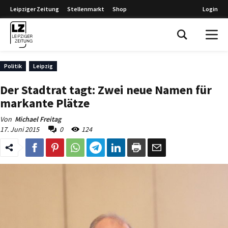
Leipziger Zeitung
Stellenmarkt
Shop
Login
Leipziger Zeitung
Politik
Leipzig
Der Stadtrat tagt: Zwei neue Namen für
markante Plätze
Von
Michael Freitag
17. Juni 2015
0
124