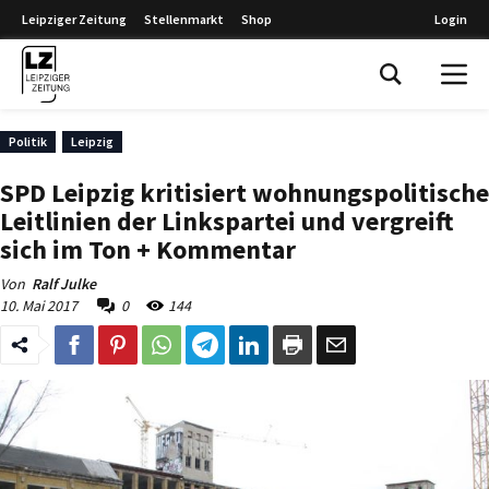
Leipziger Zeitung
Stellenmarkt
Shop
Login
Leipziger Zeitung
Politik
Leipzig
SPD Leipzig kritisiert wohnungspolitische
Leitlinien der Linkspartei und vergreift
sich im Ton + Kommentar
Von
Ralf Julke
10. Mai 2017
0
144