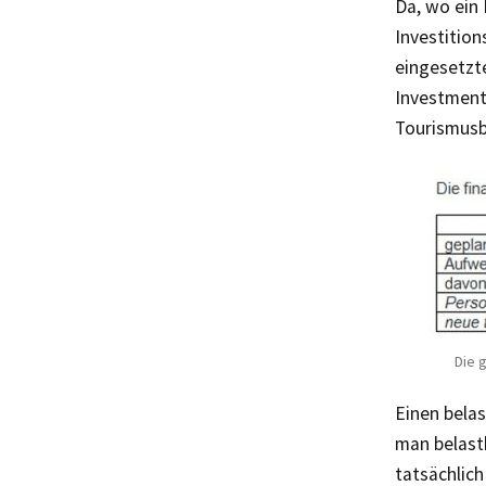
Da, wo ein
Investition
eingesetzte
Investment 
Tourismus
Die 
Einen bela
man belast
tatsächlich