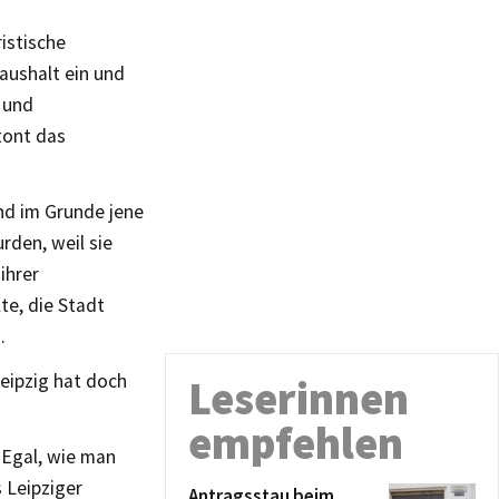
istische
aushalt ein und
 und
tont das
nd im Grunde jene
rden, weil sie
ihrer
te, die Stadt
.
eipzig hat doch
Leserinnen
empfehlen
. Egal, wie man
 Leipziger
Antragsstau beim