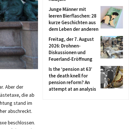
Junge Männer mit
leeren Bierflaschen: 28
kurze Geschichten aus
dem Leben der anderen
Freitag, der 7. August
2026: Drohnen-
Diskussionen und
Feuerland-Eröffnung
Is the ‘pension at 63’
the death knell for
pension reform? An
r. Aber der
attempt at an analysis
ästetaxe, die ab
rchtung stand im
her abschreckt.
axe beschlossen.