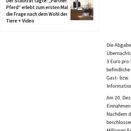
Der Stadtrat tagte: „Partner
Pferd“ erlebt zum ersten Mal
die Frage nach dem Wohl der
Tiere + Video
Die Abgabe
Übernachtu
3 Euro pro
befindlich
Gast- bzw. 
Information
Am 20. Dez
Einnahmen 
Nachdem de
beschlosse
Millionen E