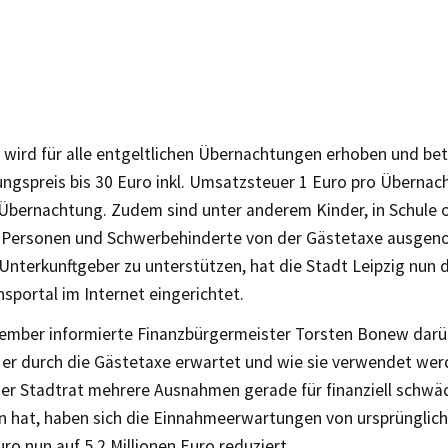
 wird für alle entgeltlichen Übernachtungen erhoben und bet
ngspreis bis 30 Euro inkl. Umsatzsteuer 1 Euro pro Übernac
 Übernachtung. Zudem sind unter anderem Kinder, in Schule 
e Personen und Schwerbehinderte von der Gästetaxe ausge
Unterkunftgeber zu unterstützen, hat die Stadt Leipzig nun 
sportal im Internet eingerichtet.
ember informierte Finanzbürgermeister Torsten Bonew darü
er durch die Gästetaxe erwartet und wie sie verwendet werd
r Stadtrat mehrere Ausnahmen gerade für finanziell schwä
n hat, haben sich die Einnahmeerwartungen von ursprünglich 
uro nun auf 5,2 Millionen Euro reduziert.