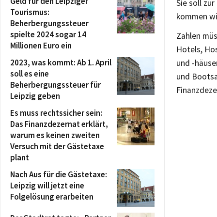
Geld für den Leipziger
Sie soll zu
Tourismus:
kommen wir
Beherbergungssteuer
spielte 2024 sogar 14
Zahlen müss
Millionen Euro ein
Hotels, Ho
2023, was kommt: Ab 1. April
und -häuse
soll es eine
und Bootsa
Beherbergungssteuer für
Finanzdeze
Leipzig geben
Es muss rechtssicher sein:
Das Finanzdezernat erklärt,
warum es keinen zweiten
Versuch mit der Gästetaxe
plant
Nach Aus für die Gästetaxe:
Leipzig will jetzt eine
Folgelösung erarbeiten