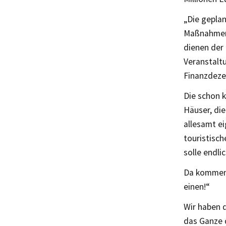
„Die gepla
Maßnahmen 
dienen der
Veranstalt
Finanzdeze
Die schon k
Häuser, die
allesamt ei
touristisch
solle endli
Da kommen 
einen!“
Wir haben d
das Ganze 