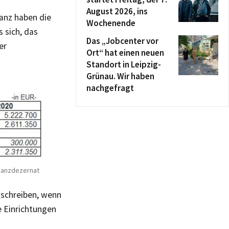
August 2026, ins
nanz haben die
Wochenende
 sich, das
Das „Jobcenter vor
er
Ort“ hat einen neuen
Standort in Leipzig-
Grünau. Wir haben
nachgefragt
inanzdezernat
 schreiben, wenn
e Einrichtungen