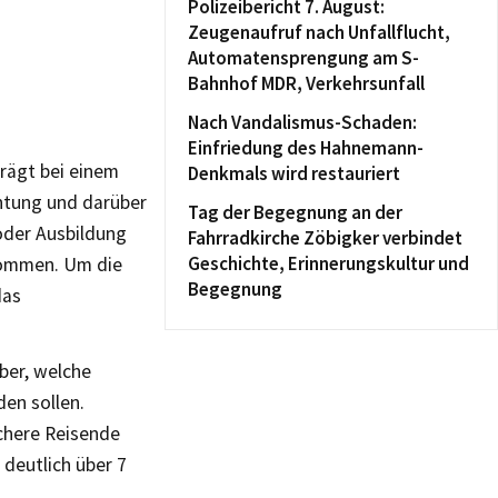
Polizeibericht 7. August:
Zeugenaufruf nach Unfallflucht,
Automatensprengung am S-
Bahnhof MDR, Verkehrsunfall
Nach Vandalismus-Schaden:
Einfriedung des Hahnemann-
rägt bei einem
Denkmals wird restauriert
htung und darüber
Tag der Begegnung an der
oder Ausbildung
Fahrradkirche Zöbigker verbindet
Geschichte, Erinnerungskultur und
nommen. Um die
Begegnung
das
ber, welche
en sollen.
chere Reisende
deutlich über 7