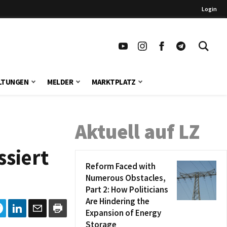
Login
LTUNGEN
MELDER
MARKTPLATZ
Aktuell auf LZ
ssiert
Reform Faced with
Numerous Obstacles,
Part 2: How Politicians
Are Hindering the
Expansion of Energy
Storage