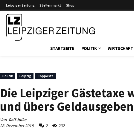
Leipziger Zeitung
Stellenmarkt
Shop
Leipziger Zeitung
STARTSEITE
POLITIK
WIRTSCHAFT
Politik
Leipzig
Topposts
Die Leipziger Gästetaxe 
und übers Geldausgeben 
Von
Ralf Julke
28. Dezember 2018
2
232