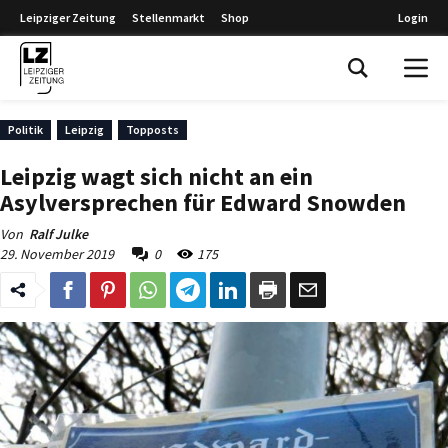
Leipziger Zeitung
Stellenmarkt
Shop
Login
Leipziger Zeitung
Politik
Leipzig
Topposts
Leipzig wagt sich nicht an ein
Asylversprechen für Edward Snowden
Von
Ralf Julke
29. November 2019
0
175