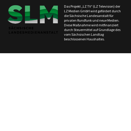
Das Projekt „LZ TV“ (LZ Television) der
LZ Medien GmbH wird gefördert durch
die Sächsische Landesanstalt für
privaten Rundfunk und neue Medien.
Diese Maßnahme wird mitfinanziert
durch Steuermittel auf Grundlage des
vom Sächsischen Landtag
beschlossenen Haushaltes.