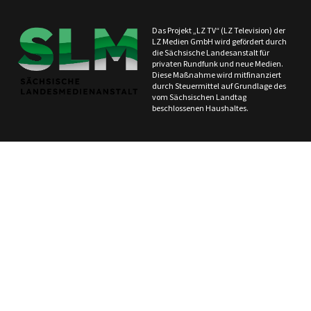
Das Projekt „LZ TV“ (LZ Television) der
LZ Medien GmbH wird gefördert durch
die Sächsische Landesanstalt für
privaten Rundfunk und neue Medien.
Diese Maßnahme wird mitfinanziert
durch Steuermittel auf Grundlage des
vom Sächsischen Landtag
beschlossenen Haushaltes.