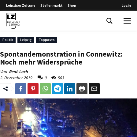
Leipziger Zeitung
Stellenmarkt
Shop
Login
Leipziger Zeitung
Politik
Leipzig
Topposts
Spontandemonstration in Connewitz:
Noch mehr Widersprüche
Von
René Loch
2. Dezember 2019
0
563