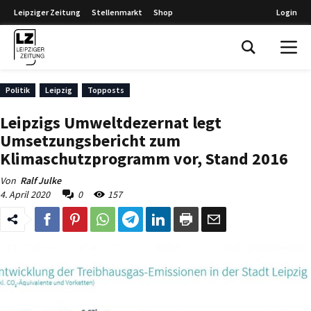
Leipziger Zeitung
Stellenmarkt
Shop
Login
Leipziger Zeitung
Politik
Leipzig
Topposts
Leipzigs Umweltdezernat legt
Umsetzungsbericht zum
Klimaschutzprogramm vor, Stand 2016
Von
Ralf Julke
4. April 2020
0
157