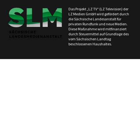
Das Projekt „LZ TV“ (LZ Television) der
LZ Medien GmbH wird gefördert durch
die Sächsische Landesanstalt für
privaten Rundfunk und neue Medien.
Diese Maßnahme wird mitfinanziert
durch Steuermittel auf Grundlage des
vom Sächsischen Landtag
beschlossenen Haushaltes.