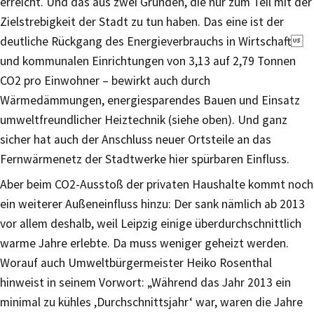
erreicht. Und das aus zwei Gründen, die nur zum Teil mit der
Zielstrebigkeit der Stadt zu tun haben. Das eine ist der
deutliche Rückgang des Energieverbrauchs in Wirtschaft
und kommunalen Einrichtungen von 3,13 auf 2,79 Tonnen
CO2 pro Einwohner – bewirkt auch durch
Wärmedämmungen, energiesparendes Bauen und Einsatz
umweltfreundlicher Heiztechnik (siehe oben). Und ganz
sicher hat auch der Anschluss neuer Ortsteile an das
Fernwärmenetz der Stadtwerke hier spürbaren Einfluss.
Aber beim CO2-Ausstoß der privaten Haushalte kommt noch
ein weiterer Außeneinfluss hinzu: Der sank nämlich ab 2013
vor allem deshalb, weil Leipzig einige überdurchschnittlich
warme Jahre erlebte. Da muss weniger geheizt werden.
Worauf auch Umweltbürgermeister Heiko Rosenthal
hinweist in seinem Vorwort: „Während das Jahr 2013 ein
minimal zu kühles ,Durchschnittsjahr‘ war, waren die Jahre