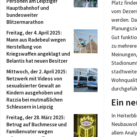
Personen am Leipziger
Platz finde
Hauptbahnhof und
vom Dezern
bundesweiter
werden. Da
Blitzermarathon
Planungszie
Freitag, der 4. April 2025:
Gut funktio
Mann aus Radebeul wegen
zu mehrere
Herstellung von
Kriegswaffen angeklagt und
Meinungen,
Belantis hat neuen Besitzer
Stadionumf
Mittwoch, der 2. April 2025:
stadtweite
Netzwerk mit Videos von
Wohnqualit
sexualisierter Gewalt an
durchgefüh
Kindern ausgehoben und
Razzia bei mutmaßlichen
Ein ne
Schleusern in Leipzig
In Heiterbl
Freitag, der 28. März 2025:
Neubauwohn
Betrug auf Buchmesse und
Familienvater wegen
allem Anal