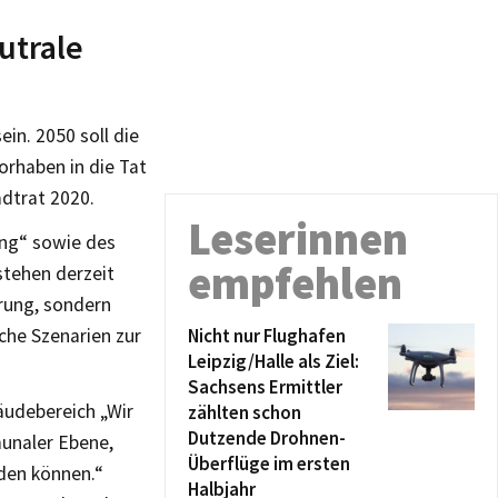
utrale
in. 2050 soll die
orhaben in die Tat
dtrat 2020.
Leserinnen
ng“ sowie des
empfehlen
stehen derzeit
rung, sondern
Nicht nur Flughafen
he Szenarien zur
Leipzig/Halle als Ziel:
Sachsens Ermittler
äudebereich „Wir
zählten schon
Dutzende Drohnen-
munaler Ebene,
Überflüge im ersten
den können.“
Halbjahr