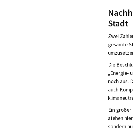
Nachha
Stadt
Zwei Zahlen
gesamte St
umzusetzen
Die Beschl
„Energie- 
noch aus. 
auch Kompe
klimaneutr
Ein großer
stehen hie
sondern nu