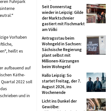
seren Fuhrpark
Seit Donnerstag
sinterne
wieder in Leipzig: Gilde
eutral.“
der Marktschreier
gastiert mit Fischmarkt
am Völki
izige Vorhaben
Antragsstau beim
Wohngeld in Sachsen:
tliche,
Sächsische Regierung
en“, heißt es
plant selbst mit
Millionen-Kürzungen
beim Wohngeld
er aufbauend auf
wischen Käthe-
Hallo Leipzig: So
startet Freitag, der 7.
Quartal 2022 soll
August 2026, ins
 das
Wochenende
schrieben und in
Licht ins Dunkel der
Gewölbe: