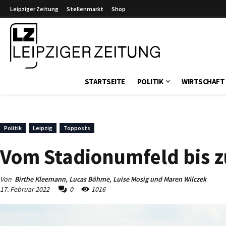
Leipziger Zeitung
Stellenmarkt
Shop
Leipziger Zeitung
STARTSEITE
POLITIK
WIRTSCHAFT
Politik
Leipzig
Topposts
Vom Stadionumfeld bis 
Von
Birthe Kleemann, Lucas Böhme, Luise Mosig und Maren Wilczek
17. Februar 2022
0
1016