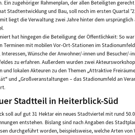
n. Ein zugehöriger Rahmenplan, der allen Beteiligten gerecht 
at Stadtentwicklung und Bau, soll noch im ersten Quartal ’
mit liegt die Verwaltung zwei Jahre hinter dem ursprünglich
l.
niert hat hingegen die Beteiligung der Öffentlichkeit: So wa
n Terminen mit mobilen Vor-Ort-Stationen im Stadionumfeld
 Interessen, Wünsche der Anwohner/-innen und Besucher/-i
eldes zu erfahren. Außerdem wurden zwei Akteursworkshop
n und lokalen Akteuren zu den Themen „Attraktive Freiräum
ät“ und „Großveranstaltungen – das Stadionumfeld an Vera
rt.
uer Stadtteil in Heiterblick-Süd
ick soll auf gut 31 Hektar ein neues Stadtviertel mit rund 50.
ungen entstehen. Bislang sind nach Angaben des Stadtpl
ysen durchgeführt worden, beispielsweise, welche Arten vo