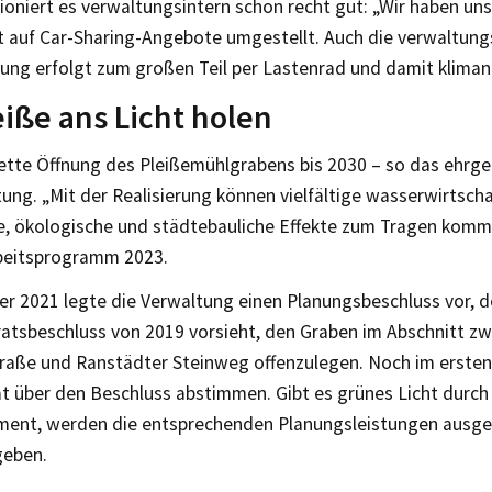
ioniert es verwaltungsintern schon recht gut: „Wir haben un
 auf Car-Sharing-Angebote umgestellt. Auch die verwaltung
ung erfolgt zum großen Teil per Lastenrad und damit kliman
eiße ans Licht holen
ette Öffnung des Pleißemühlgrabens bis 2030 – so das ehrge
ung. „Mit der Realisierung können vielfältige wasserwirtschaf
he, ökologische und städtebauliche Effekte zum Tragen komm
beitsprogramm 2023.
r 2021 legte die Verwaltung einen Planungsbeschluss vor, d
atsbeschluss von 2019 vorsieht, den Graben im Abschnitt z
traße und Ranstädter Steinweg offenzulegen. Noch im ersten 
at über den Beschluss abstimmen. Gibt es grünes Licht durch
ment, werden die entsprechenden Planungsleistungen ausge
geben.