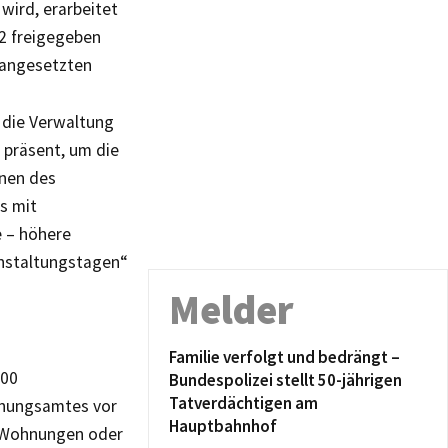
wird, erarbeitet
22 freigegeben
 angesetzten
r die Verwaltung
 präsent, um die
nnen des
s mit
e – höhere
nstaltungstagen“
Melder
Familie verfolgt und bedrängt –
000
Bundespolizei stellt 50-jährigen
Tatverdächtigen am
anungsamtes vor
Hauptbahnhof
n Wohnungen oder