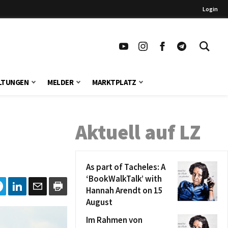
Login
LTUNGEN
MELDER
MARKTPLATZ
Aktuell auf LZ
As part of Tacheles: A
‘BookWalkTalk’ with
Hannah Arendt on 15
August
Im Rahmen von