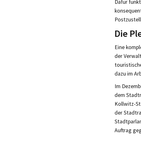
Dafür funkt
konsequent
Postzustell
Die Pl
Eine kompl
der Verwalt
touristisc
dazu im Ar
Im Dezembe
dem Stadtr
Kollwitz-S
der Stadtr
Stadtparla
Auftrag ge