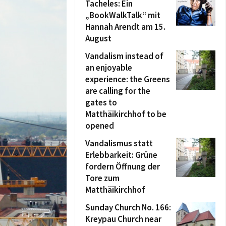
Tacheles: Ein
„BookWalkTalk“ mit
Hannah Arendt am 15.
August
Vandalism instead of
an enjoyable
experience: the Greens
are calling for the
gates to
Matthäikirchhof to be
opened
Vandalismus statt
Erlebbarkeit: Grüne
fordern Öffnung der
Tore zum
Matthäikirchhof
Sunday Church No. 166:
Kreypau Church near