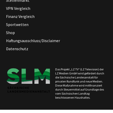
Stellenmarkt
VPN Vergleich
Finanz Vergleich
Sportwetten
Shop
Haftungsausschluss/Disclaimer
Datenschutz
Das Projekt „LZ TV“ (LZ Television) der
LZ Medien GmbH wird gefördert durch
die Sächsische Landesanstalt für
privaten Rundfunk und neue Medien.
Diese Maßnahme wird mitfinanziert
durch Steuermittel auf Grundlage des
vom Sächsischen Landtag
beschlossenen Haushaltes.