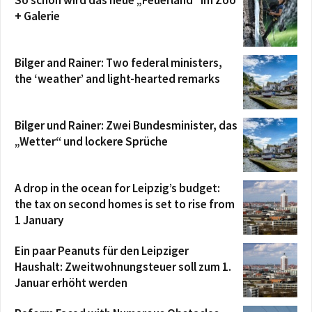
+ Galerie
Bilger and Rainer: Two federal ministers,
the ‘weather’ and light-hearted remarks
Bilger und Rainer: Zwei Bundesminister, das
„Wetter“ und lockere Sprüche
A drop in the ocean for Leipzig’s budget:
the tax on second homes is set to rise from
1 January
Ein paar Peanuts für den Leipziger
Haushalt: Zweitwohnungsteuer soll zum 1.
Januar erhöht werden