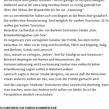
Vielleicht weil er 60 Jahre lang mit Maschinen so richtig gebrüllt hat.
Über den Abbau der Braunkohle bis hin zur „Sanierung“.
Um so vernehmlicher haben sich von Beginn an die Menschen geäußert.
Die wollen eine Renaturierung. Sind lediglich für sanften Tourismus. 25 %
wollen gar keinen Tourismus.
Belastbar nachlesbar in der von Berkner betreuten Studie „Vom
Braunkohletagebau zum See“.
Im Gegensatz zum verlogenen Gelaber der Politik, bei dem nichts
belastbar ist. Allen voran Jung und Rosenthal, Tillich und Köpping, Dulig
und Berkner, Schulz und Lantzsch.
Also, warum so verlogen, „liebes“ Amt für Stadtgrün und Gewässer?
Benennt diejenigen mit Namen und Hausnummer, die
Kommerzialisierung und Eventisierung (wobei man vielleicht lieber
Infantilisierung sagen sollte) in Wahrheit wollen!
Lantzsch sagte in dieser Studie übrigens, sie wisse daß die Menschen
etwas anderes wollen als das, was (von der Politik) gemacht wird.
Und die Leipziger Stadräte? Diskutieren über sexistische Werbung. Kann
man machen, wenn das Andere nicht außen vor bleibt. Da ist die
Perspektive deutlich verschoben.
SCHREIBEN SIE EINEN KOMMENTAR