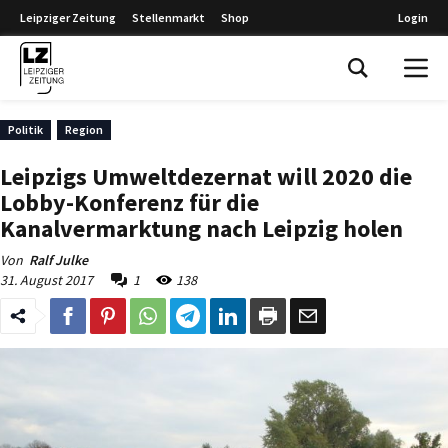
Leipziger Zeitung
Stellenmarkt
Shop
Login
Leipziger Zeitung
Politik
Region
Leipzigs Umweltdezernat will 2020 die
Lobby-Konferenz für die
Kanalvermarktung nach Leipzig holen
Von
Ralf Julke
31. August 2017
1
138