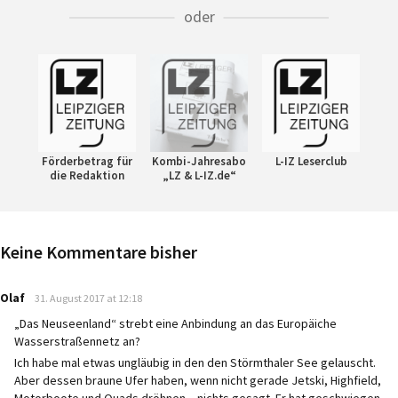
oder
Förderbetrag für
Kombi-Jahresabo
L-IZ Leserclub
die Redaktion
„LZ & L-IZ.de“
Keine Kommentare bisher
says:
Olaf
31. August 2017 at 12:18
„Das Neuseenland“ strebt eine Anbindung an das Europäiche
Wasserstraßennetz an?
Ich habe mal etwas ungläubig in den den Störmthaler See gelauscht.
Aber dessen braune Ufer haben, wenn nicht gerade Jetski, Highfield,
Motorboote und Quads dröhnen – nichts gesagt. Er hat geschwiegen.