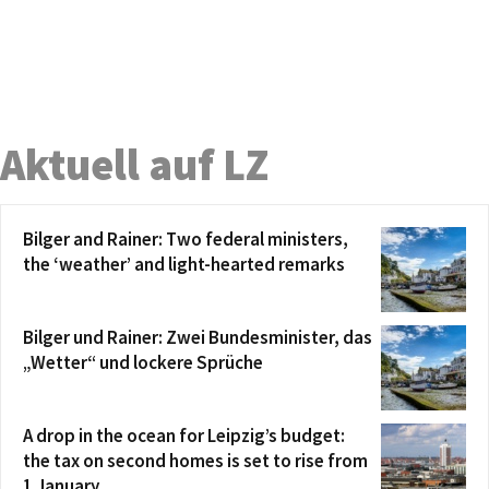
Aktuell auf LZ
Bilger and Rainer: Two federal ministers,
the ‘weather’ and light-hearted remarks
Bilger und Rainer: Zwei Bundesminister, das
„Wetter“ und lockere Sprüche
A drop in the ocean for Leipzig’s budget:
the tax on second homes is set to rise from
1 January