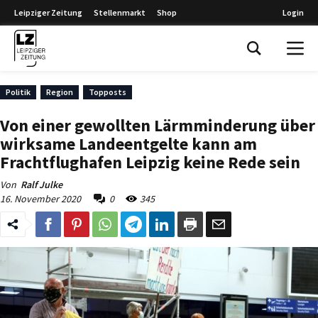
Leipziger Zeitung
Stellenmarkt
Shop
Login
Leipziger Zeitung
Politik
Region
Topposts
Von einer gewollten Lärmminderung über
wirksame Landeentgelte kann am
Frachtflughafen Leipzig keine Rede sein
Von
Ralf Julke
16. November 2020
0
345