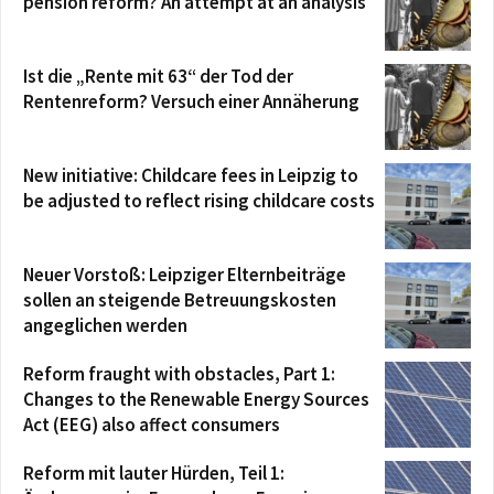
pension reform? An attempt at an analysis
Ist die „Rente mit 63“ der Tod der
Rentenreform? Versuch einer Annäherung
New initiative: Childcare fees in Leipzig to
be adjusted to reflect rising childcare costs
Neuer Vorstoß: Leipziger Elternbeiträge
sollen an steigende Betreuungskosten
angeglichen werden
Reform fraught with obstacles, Part 1:
Changes to the Renewable Energy Sources
Act (EEG) also affect consumers
Reform mit lauter Hürden, Teil 1: