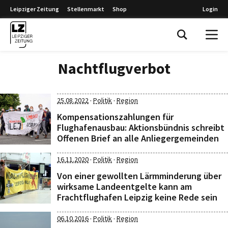
Leipziger Zeitung
Stellenmarkt
Shop
Login
Leipziger Zeitung
Nachtflugverbot
·
·
25.08.2022
Politik
Region
Kompensationszahlungen für
Flughafenausbau: Aktionsbündnis schreibt
Offenen Brief an alle Anliegergemeinden
·
·
16.11.2020
Politik
Region
Von einer gewollten Lärmminderung über
wirksame Landeentgelte kann am
Frachtflughafen Leipzig keine Rede sein
·
·
06.10.2016
Politik
Region