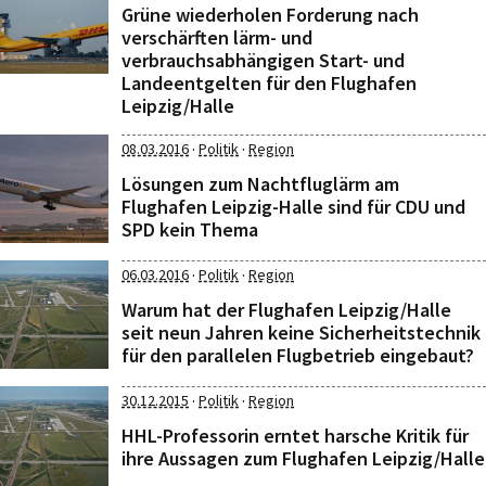
Grüne wiederholen Forderung nach
verschärften lärm- und
verbrauchsabhängigen Start- und
Landeentgelten für den Flughafen
Leipzig/Halle
·
·
08.03.2016
Politik
Region
Lösungen zum Nachtfluglärm am
Flughafen Leipzig-Halle sind für CDU und
SPD kein Thema
·
·
06.03.2016
Politik
Region
Warum hat der Flughafen Leipzig/Halle
seit neun Jahren keine Sicherheitstechnik
für den parallelen Flugbetrieb eingebaut?
·
·
30.12.2015
Politik
Region
HHL-Professorin erntet harsche Kritik für
ihre Aussagen zum Flughafen Leipzig/Halle