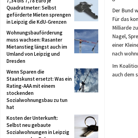
7,34 bis 7,78 Euro je
Quadratmeter: Selbst
Der Bund wi
geförderte Mieten sprengen
Für das ko
in Leipzig die KdU-Grenzen
Milliarde z
Wohnungsbauförderung
Nagel, Spre
muss wachsen: Rasanter
einer Klein
Mietanstieg längst auch im
nach wohnu
Umland von Leipzig und
Dresden
Im Koaliti
Wenn Sparen die
auch dem 
Staatskunst ersetzt: Was ein
Rating-AAA mit einem
stockenden
Sozialwohnungsbau zu tun
hat
Kosten der Unterkunft:
Selbst neu gebaute
Sozialwohnungen in Leipzig