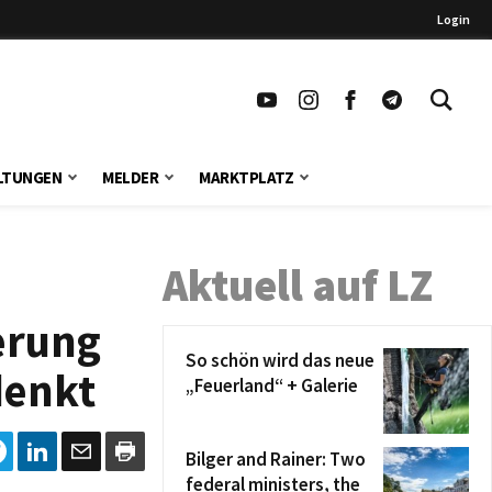
Login
LTUNGEN
MELDER
MARKTPLATZ
Aktuell auf LZ
erung
So schön wird das neue
denkt
„Feuerland“ + Galerie
Bilger and Rainer: Two
federal ministers, the