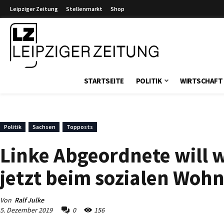
Leipziger Zeitung
Stellenmarkt
Shop
Leipziger Zeitung
STARTSEITE
POLITIK
WIRTSCHAFT
Politik
Sachsen
Topposts
Linke Abgeordnete will w
jetzt beim sozialen Wo
Von
Ralf Julke
5. Dezember 2019
0
156