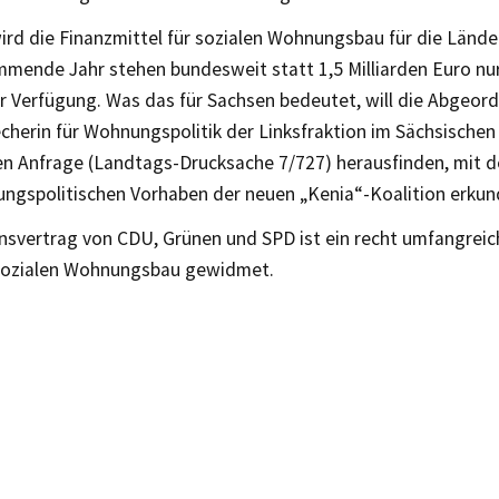
rd die Finanzmittel für sozialen Wohnungsbau für die Lände
mmende Jahr stehen bundesweit statt 1,5 Milliarden Euro nu
ur Verfügung. Was das für Sachsen bedeutet, will die Abgeor
cherin für Wohnungspolitik der Linksfraktion im Sächsischen
en Anfrage (Landtags-Drucksache 7/727) herausfinden, mit de
ngspolitischen Vorhaben der neuen „Kenia“-Koalition erkun
onsvertrag von CDU, Grünen und SPD ist ein recht umfangreic
sozialen Wohnungsbau gewidmet.