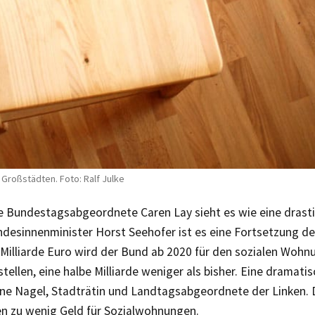
oßstädten. Foto: Ralf Julke
nke Bundestagsabgeordnete Caren Lay sieht es wie eine drast
ndesinnenminister Horst Seehofer ist es eine Fortsetzung d
 Milliarde Euro wird der Bund ab 2020 für den sozialen Wohn
tellen, eine halbe Milliarde weniger als bisher. Eine dramati
iane Nagel, Stadträtin und Landtagsabgeordnete der Linken. 
en zu wenig Geld für Sozialwohnungen.