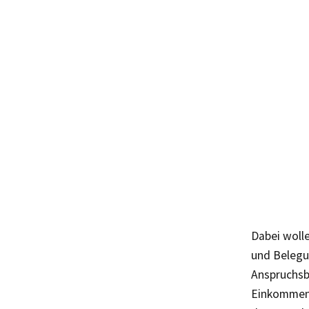
Dabei woll
und Belegun
Anspruchsb
Einkommens