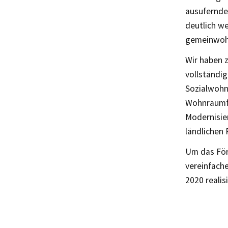
ausufernde
deutlich w
gemeinwohl
Wir haben 
vollständi
Sozialwohnu
Wohnraumfö
Modernisie
ländlichen 
Um das För
vereinfach
2020 realis