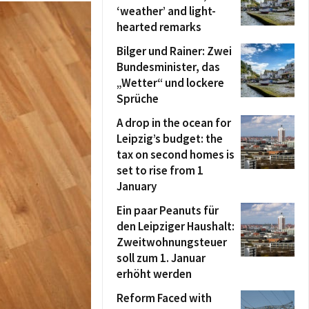
‘weather’ and light-
hearted remarks
Bilger und Rainer: Zwei
Bundesminister, das
„Wetter“ und lockere
Sprüche
A drop in the ocean for
Leipzig’s budget: the
tax on second homes is
set to rise from 1
January
Ein paar Peanuts für
den Leipziger Haushalt:
Zweitwohnungsteuer
soll zum 1. Januar
erhöht werden
Reform Faced with