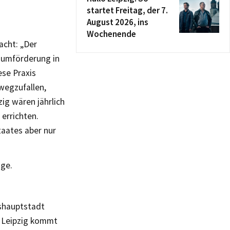
startet Freitag, der 7.
August 2026, ins
Wochenende
acht: „Der
raumförderung in
ese Praxis
wegzufallen,
zig wären jährlich
errichten.
taates aber nur
age.
shauptstadt
n Leipzig kommt