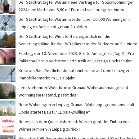
Der Stadtrat tagte: Warum neue Verträge für Sozialwohnungen
2024 eine Miete von 6,90 m² Euro mit sich bringen + Video
Der Stadtrat tagte: Warum werden über 10.000 Wohnungen in
Leipzig einfach nicht gebaut? + Video
Der Stadtrat tagte: Wie steht es eigentlich um die
Sanierungspläne für die LWB-Häuser in der Südvorstadt? + Video
Freitag, der 10. November 2023: Große Anfrage zu „Tag X“, Pro-
Palästina-Parole verboten und Streik an Leipzigs Hochschulen
Krise am Bau: Deutliche Umsatzeinbrüche auf dem Leipziger
Immobilienmarkt im 1. Halbjahr
Leer stehender Wohnturm in Grünau: Wohnraummangel und
Wohnungsleerstand, passt das?
Neue Wohnungen in Leipzig-Grünau: Wohnungsgenossenschaft
Lipsia startet Bau für „Lipsia-Zwillinge“
Neues aus dem Quartalsbericht: Warum geht der Einbau von
Wärmepumpen in Leipzig zurück?
Nächstes LWB-Bauprojekt: In Mockau entstehen 100 geförderte