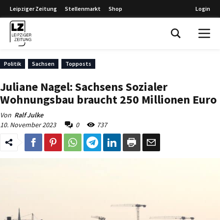
Leipziger Zeitung
Stellenmarkt
Shop
Login
Leipziger Zeitung
Politik
Sachsen
Topposts
Juliane Nagel: Sachsens Sozialer
Wohnungsbau braucht 250 Millionen Euro
Von
Ralf Julke
10. November 2023
0
737