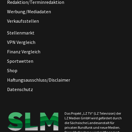
Redaktion/Terminredaktion
Werbung/Mediadaten
Verkaufsstellen
Stellenmarkt
VPN Vergleich
Finanz Vergleich
Sportwetten
Shop
Haftungsausschluss/Disclaimer
Datenschutz
Das Projekt „LZ TV“ (LZ Television) der
LZ Medien GmbH wird gefördert durch
die Sächsische Landesanstalt für
privaten Rundfunk und neue Medien.