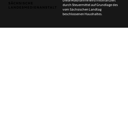
Diese Maßnahme wird mitfinanziert
durch Steuermittel auf Grundlage des
vom Sächsischen Landtag
beschlossenen Haushaltes.