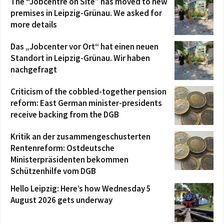
The “Jobcentre on Site” has moved to new
premises in Leipzig-Grünau. We asked for
more details
Das „Jobcenter vor Ort“ hat einen neuen
Standort in Leipzig-Grünau. Wir haben
nachgefragt
Criticism of the cobbled-together pension
reform: East German minister-presidents
receive backing from the DGB
Kritik an der zusammengeschusterten
Rentenreform: Ostdeutsche
Ministerpräsidenten bekommen
Schützenhilfe vom DGB
Hello Leipzig: Here’s how Wednesday 5
August 2026 gets underway