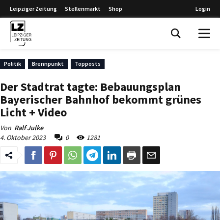
Leipziger Zeitung
Stellenmarkt
Shop
Login
Leipziger Zeitung
Politik
Brennpunkt
Topposts
Der Stadtrat tagte: Bebauungsplan
Bayerischer Bahnhof bekommt grünes
Licht + Video
Von
Ralf Julke
4. Oktober 2023
0
1281