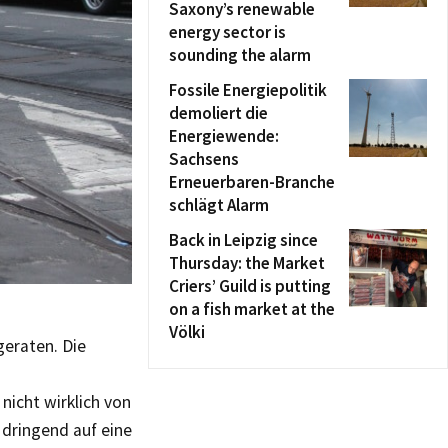
Saxony’s renewable
energy sector is
sounding the alarm
Fossile Energiepolitik
demoliert die
Energiewende:
Sachsens
Erneuerbaren-Branche
schlägt Alarm
Back in Leipzig since
Thursday: the Market
Criers’ Guild is putting
on a fish market at the
Völki
geraten. Die
icht wirklich von
dringend auf eine