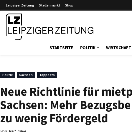
Leipziger Zeitung
Stellenmarkt
Shop
Leipziger Zeitung
STARTSEITE
POLITIK
WIRTSCHAFT
Politik
Sachsen
Topposts
Neue Richtlinie für mi
Sachsen: Mehr Bezugsber
zu wenig Fördergeld
Von
Ralf Julke