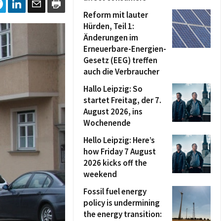
Reform mit lauter
Hürden, Teil 1:
Änderungen im
Erneuerbare-Energien-
Gesetz (EEG) treffen
auch die Verbraucher
Hallo Leipzig: So
startet Freitag, der 7.
August 2026, ins
Wochenende
Hello Leipzig: Here’s
how Friday 7 August
2026 kicks off the
weekend
Fossil fuel energy
policy is undermining
the energy transition: