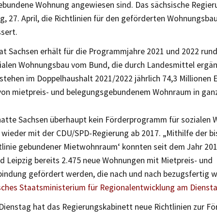
ebundene Wohnung angewiesen sind. Das sächsische Regier
, 27. April, die Richtlinien für den geförderten Wohnungsba
sert.
at Sachsen erhält für die Programmjahre 2021 und 2022 rund
zialen Wohnungsbau vom Bund, die durch Landesmittel ergä
tehen im Doppelhaushalt 2021/2022 jährlich 74,3 Millionen 
von mietpreis- und belegungsgebundenem Wohnraum in ganz
hatte Sachsen überhaupt kein Förderprogramm für sozialen
 wieder mit der CDU/SPD-Regierung ab 2017. „Mithilfe der b
htlinie gebundener Mietwohnraum‘ konnten seit dem Jahr 201
d Leipzig bereits 2.475 neue Wohnungen mit Mietpreis- und
indung gefördert werden, die nach und nach bezugsfertig w
ches Staatsministerium für Regionalentwicklung am Dienstag,
Dienstag hat das Regierungskabinett neue Richtlinien zur F