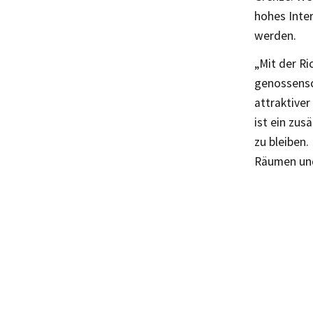
hohes Inte
werden.
„Mit der R
genossensc
attraktive
ist ein zu
zu bleiben.
Räumen und