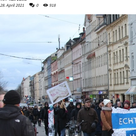
28. April 2021
0
918