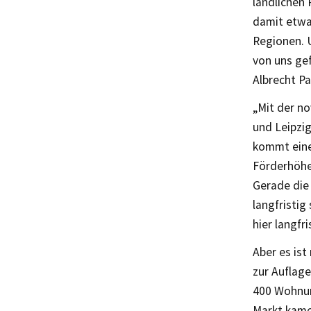
ländlichen
damit etwas
Regionen. U
von uns ge
Albrecht P
„Mit der no
und Leipzig
kommt eine
Förderhöhe
Gerade die
langfristig
hier langfr
Aber es ist
zur Auflag
400 Wohnun
Markt kam