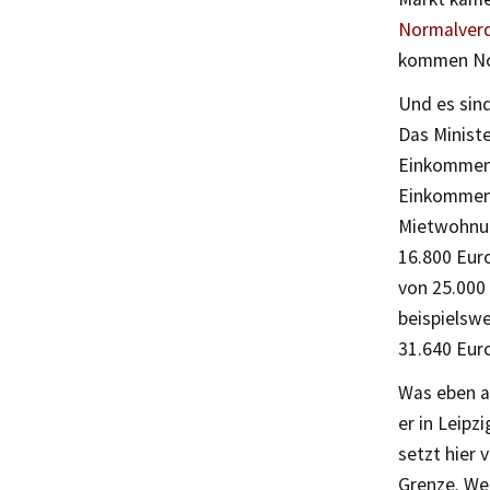
Normalverd
kommen Nor
Und es sin
Das Minist
Einkommens
Einkommens
Mietwohnun
16.800 Eur
von 25.000 
beispielswe
31.640 Eur
Was eben a
er in Leipzi
setzt hier 
Grenze. Wen