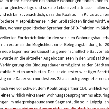
 Raum mehr Menschen bezahlbare Wohnungen finden können. D
 für gleichwertige und soziale Lebensverhältnisse in allen 
nd ich bin zuversichtlich, dass die Koalition in Kürze auch e
forderte Mietpreisbremse in den Großstädten finden wird“, e
allas, wohnungspolitischer Sprecher der SPD-Fraktion im Säc
vellierten Förderrichtlinie für den sozialen Wohnungsbau er
 nun erstmals die Möglichkeit einer Belegungsbindung für 20
 neue Experimentierklausel für gemeinschaftliche Bauvorhab
 wurde an die aktuellen Angebotsmieten in den Großstädte
 Verlängerung der Bindungsdauer ermöglicht es den Städten
 stabile Mieten anzubieten. Das ist ein erster wichtiger Schri
istig eine Dauer von mindestens 25 als noch geeigneter ersch
 nach wie vor schwer, dem Koalitionspartner CDU wirklich wi
e eines wirklich wirksamen Wohnungsbauprogramms abzuring
gen im mietpreisgebundenen Segment, die so in Leipzig jähr
en,
genügen hinten und vorne nicht, um die Nachfrage gerade