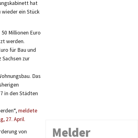
ungskabinett hat
u wieder ein Stück
 50 Millionen Euro
nzt werden.
Euro für Bau und
 Sachsen zur
 Wohnungsbau. Das
isherigen
7 in den Städten
erden“,
meldete
 27. April.
Melder
örderung von