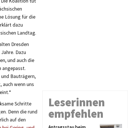
ie Koalition tut
sächsischen
ine Lösung für die
rklärt dazu
hsischen Landtag.
halten Dresden
 Jahre. Dazu
en, und auch die
n angepasst.
 und Bauträgern,
tt, auch wenn uns
eint.“
Leserinnen
rksame Schritte
empfehlen
en. Denn die rund
lich auf den
Antragsstau beim
 bei Gering- und