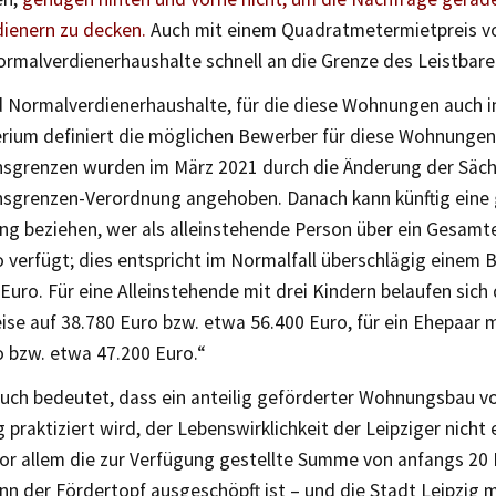
ienern zu decken.
Auch mit einem Quadratmetermietpreis vo
malverdienerhaushalte schnell an die Grenze des Leistbare
d Normalverdienerhaushalte, für die diese Wohnungen auch 
erium definiert die möglichen Bewerber für diese Wohnungen 
grenzen wurden im März 2021 durch die Änderung der Säch
grenzen-Verordnung angehoben. Danach kann künftig eine 
g beziehen, wer als alleinstehende Person über ein Gesam
o verfügt; dies entspricht im Normalfall überschlägig eine
Euro. Für eine Alleinstehende mit drei Kindern belaufen sich
ise auf 38.780 Euro bzw. etwa 56.400 Euro, für ein Ehepaar 
o bzw. etwa 47.200 Euro.“
uch bedeutet, dass ein anteilig geförderter Wohnungsbau vo
g praktiziert wird, der Lebenswirklichkeit der Leipziger nicht e
vor allem die zur Verfügung gestellte Summe von anfangs 20 
n der Fördertopf ausgeschöpft ist – und die Stadt Leipzig 