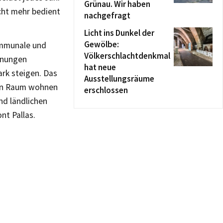
Grünau. Wir haben
cht mehr bedient
nachgefragt
Licht ins Dunkel der
Gewölbe:
ommunale und
Völkerschlachtdenkmal
ohnungen
hat neue
rk steigen. Das
Ausstellungsräume
chen Raum wohnen
erschlossen
nd ländlichen
nt Pallas.