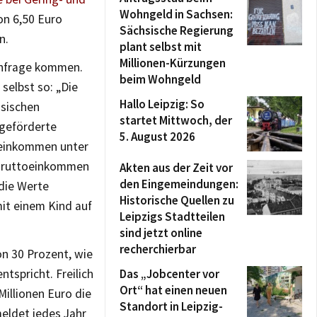
Wohngeld in Sachsen:
n 6,50 Euro
Sächsische Regierung
n.
plant selbst mit
Millionen-Kürzungen
infrage kommen.
beim Wohngeld
selbst so: „Die
Hallo Leipzig: So
sischen
startet Mittwoch, der
geförderte
5. August 2026
teinkommen unter
m Bruttoeinkommen
Akten aus der Zeit vor
den Eingemeindungen:
 die Werte
Historische Quellen zu
mit einem Kind auf
Leipzigs Stadtteilen
sind jetzt online
recherchierbar
n 30 Prozent, wie
ntspricht. Freilich
Das „Jobcenter vor
Ort“ hat einen neuen
Millionen Euro die
Standort in Leipzig-
meldet jedes Jahr