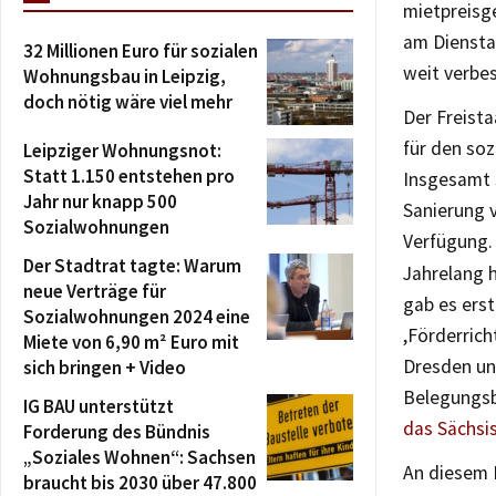
mietpreisg
am Dienstag
32 Millionen Euro für sozialen
weit verbes
Wohnungsbau in Leipzig,
doch nötig wäre viel mehr
Der Freista
für den so
Leipziger Wohnungsnot:
Statt 1.150 entstehen pro
Insgesamt s
Jahr nur knapp 500
Sanierung 
Sozialwohnungen
Verfügung.
Der Stadtrat tagte: Warum
Jahrelang 
neue Verträge für
gab es erst
Sozialwohnungen 2024 eine
,Förderric
Miete von 6,90 m² Euro mit
Dresden un
sich bringen + Video
Belegungsb
IG BAU unterstützt
das Sächsis
Forderung des Bündnis
„Soziales Wohnen“: Sachsen
An diesem 
braucht bis 2030 über 47.800