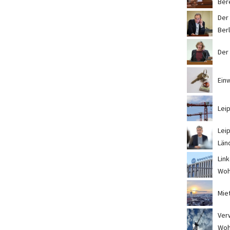
Ber
Der
Berl
Der
Ein
Lei
Lei
Län
Lin
Woh
Miet
Ver
Woh