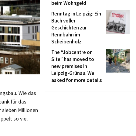
beim Wohngeld
Renntag in Leipzig: Ein
Buch voller
Geschichten zur
Rennbahn im
Scheibenholz
The “Jobcentre on
Site” has moved to
new premises in
Leipzig-Grünau. We
asked for more details
ungsbau. Wie das
bank für das
 sieben Millionen
ppelt so viel