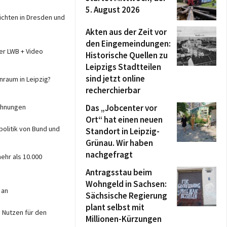
5. August 2026
ichten in Dresden und
Akten aus der Zeit vor
den Eingemeindungen:
er LWB + Video
Historische Quellen zu
Leipzigs Stadtteilen
sind jetzt online
raum in Leipzig?
recherchierbar
wohnungen
Das „Jobcenter vor
Ort“ hat einen neuen
olitik von Bund und
Standort in Leipzig-
Grünau. Wir haben
nachgefragt
ehr als 10.000
Antragsstau beim
Wohngeld in Sachsen:
 an
Sächsische Regierung
plant selbst mit
n Nutzen für den
Millionen-Kürzungen