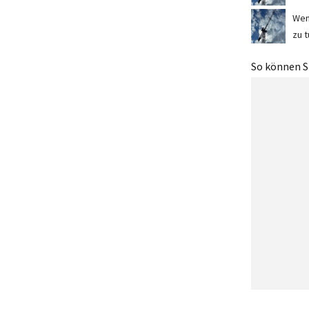
Wen
zu t
So können Si