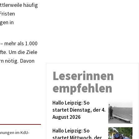
ttlerweile häufig
Fristen
gen in
 – mehr als 1.000
fte. Um die Ziele
rn nötig. Davon
Leserinnen
empfehlen
Hallo Leipzig: So
startet Dienstag, der 4.
August 2026
Hallo Leipzig: So
ohnungen im KdU-
startet Mittwoch, der