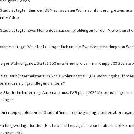
eich geht + Video
 Stadtrat tagte: Kann der OBM zur sozialen Wohnraumförderung etwas ausr
in? + Video
 Stadtrat tagte: Zwei kleine Beschlussempfehlungen für den Mieterbeirat d
wohneranfrage: Wie steht es eigentlich um die Zweckentfremdung von Wohn
pziger Wohnungsnot: Statt 1.150 entstehen pro Jahr nur knapp 500 Sozial
pzigs Baubürgermeister zum Sozialwohnungsbau: „Die Wohnungsbauförderp
dern muss sich grundlegend ändern“
ke-Stadträtin hinterfragt Automatismus: LWB plant 2026 Mieterhöhungen in m
nungen
en in Leipzig bleiben für Student*innen relativ günstig, steigen aber rasant
waltungsvorlage für den „Bauturbo“ in Leipzig: Linke sieht überhaupt keine
nungsmarkt