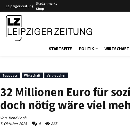
Stellenmarkt
Leipziger Zeitung
Shop
Leipziger Zeitung
STARTSEITE
POLITIK
WIRTSCHAFT
Topposts
Wirtschaft
Verbraucher
32 Millionen Euro für so
doch nötig wäre viel me
Von
René Loch
7. Oktober 2025
4
865