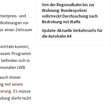
Von der Regionalbahn bis zur
Wohnung: Bundespolizei
 mietpreis- und
vollstreckt Durchsuchung nach
Bedrohung mit Waffe
 Wohnungen vor
ür einen Zeitraum
Update: Aktuelle Verkehrsinfo für
die Autobahn A4
smitteln kommt,
 diesem Programm
befinden sich in
ommunalen LWB.
 auch immer
ung mit
einem
derung
. Es müsse
dung dürfe nicht