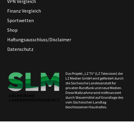
VPN Vergleich
Finanz Vergleich
Sportwetten
Shop
Haftungsausschluss/Disclaimer
Datenschutz
Das Projekt „LZ TV“ (LZ Television) der
LZ Medien GmbH wird gefördert durch
die Sächsische Landesanstalt für
privaten Rundfunk und neue Medien.
Diese Maßnahme wird mitfinanziert
durch Steuermittel auf Grundlage des
vom Sächsischen Landtag
beschlossenen Haushaltes.