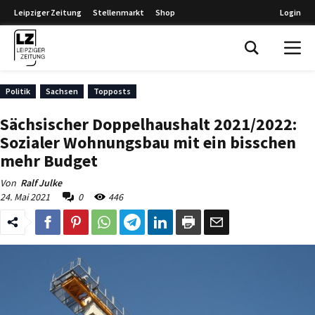
Leipziger Zeitung
Stellenmarkt
Shop
Login
Leipziger Zeitung
Politik
Sachsen
Topposts
Sächsischer Doppelhaushalt 2021/2022:
Sozialer Wohnungsbau mit ein bisschen
mehr Budget
Von
Ralf Julke
24. Mai 2021
0
446