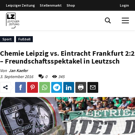
Leipziger Zeitung
Stellenmarkt
Shop
Login
Leipziger Zeitung
Sport
Fußball
Chemie Leipzig vs. Eintracht Frankfurt 2:2
– Freundschaftsspektakel in Leutzsch
Von
Jan Kaefer
3. September 2016
0
345