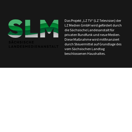
Das Projekt „LZ TV“ (LZ Television) der
LZ Medien GmbH wird gefördert durch
die Sächsische Landesanstalt für
privaten Rundfunk und neue Medien.
Diese Maßnahme wird mitfinanziert
durch Steuermittel auf Grundlage des
vom Sächsischen Landtag
beschlossenen Haushaltes.