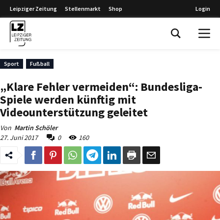
Leipziger Zeitung
Stellenmarkt
Shop
Login
Leipziger Zeitung
Sport
Fußball
„Klare Fehler vermeiden“: Bundesliga-
Spiele werden künftig mit
Videounterstützung geleitet
Von
Martin Schöler
27. Juni 2017
0
160