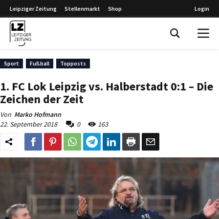
Leipziger Zeitung
Stellenmarkt
Shop
Login
Leipziger Zeitung
Sport
Fußball
Topposts
1. FC Lok Leipzig vs. Halberstadt 0:1 – Die
Zeichen der Zeit
Von
Marko Hofmann
22. September 2018
0
163