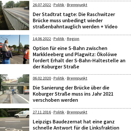
·
·
26.07.2022
Politik
Brennpunkt
Der Stadtrat tagte: Die Raschwitzer
Brücke muss unbedingt wieder
straßenbahntauglich werden + Video
·
·
14.06.2022
Politik
Region
Option für eine S-Bahn zwischen
Markkleeberg und Plagwitz: Ökolöwe
fordert Erhalt der S-Bahn-Haltestelle an
der Koburger Straße
·
·
06.02.2020
Politik
Brennpunkt
Die Sanierung der Brücke über die
Koburger Straße muss ins Jahr 2021
verschoben werden
·
·
27.11.2016
Politik
Brennpunkt
Leipzigs Baudezernat hat eine ganz
schnelle Antwort für die Linksfraktion