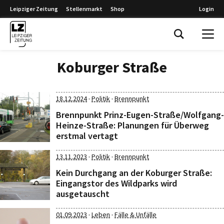
Leipziger Zeitung
Stellenmarkt
Shop
Login
Leipziger Zeitung
Koburger Straße
·
·
18.12.2024
Politik
Brennpunkt
Brennpunkt Prinz-Eugen-Straße/Wolfgang-
Heinze-Straße: Planungen für Überweg
erstmal vertagt
·
·
13.11.2023
Politik
Brennpunkt
Kein Durchgang an der Koburger Straße:
Eingangstor des Wildparks wird
ausgetauscht
·
·
01.09.2023
Leben
Fälle & Unfälle