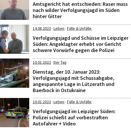
Amtsgericht hat entschieden: Raser muss
nach wilder Verfolgungsjagd im Süden
hinter Gitter
·
·
14.08.2023
Leben
Fälle & Unfälle
Verfolgungsjagd und Schüsse im Leipziger
Süden: Angeklagter erhebt vor Gericht
schwere Vorwürfe gegen die Polizei
·
10.01.2023
Der Tag
Dienstag, der 10. Januar 2023:
Verfolgungsjagd mit Schussabgabe,
angespannte Lage in Lützerath und
Baerbock in Ostukraine
·
·
10.01.2023
Leben
Fälle & Unfälle
Verfolgungsjagd im Leipziger Süden:
Polizei schießt auf vorbestraften
Autofahrer + Video