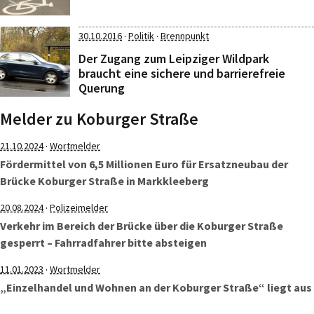
·
·
30.10.2016
Politik
Brennpunkt
Der Zugang zum Leipziger Wildpark
braucht eine sichere und barrierefreie
Querung
Melder zu Koburger Straße
·
21.10.2024
Wortmelder
Fördermittel von 6,5 Millionen Euro für Ersatzneubau der
Brücke Koburger Straße in Markkleeberg
·
20.08.2024
Polizeimelder
Verkehr im Bereich der Brücke über die Koburger Straße
gesperrt – Fahrradfahrer bitte absteigen
·
11.01.2023
Wortmelder
„Einzelhandel und Wohnen an der Koburger Straße“ liegt aus