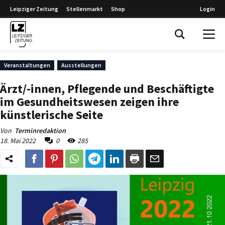
Leipziger Zeitung
Stellenmarkt
Shop
Login
Leipziger Zeitung
Veranstaltungen
Ausstellungen
Ärzt/-innen, Pflegende und Beschäftigte
im Gesundheitswesen zeigen ihre
künstlerische Seite
Von
Terminredaktion
18. Mai 2022
0
285