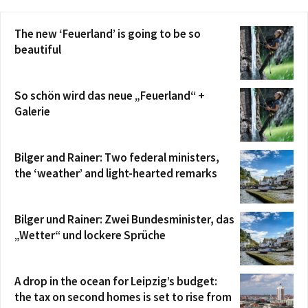
The new ‘Feuerland’ is going to be so
beautiful
So schön wird das neue „Feuerland“ +
Galerie
Bilger and Rainer: Two federal ministers,
the ‘weather’ and light-hearted remarks
Bilger und Rainer: Zwei Bundesminister, das
„Wetter“ und lockere Sprüche
A drop in the ocean for Leipzig’s budget:
the tax on second homes is set to rise from