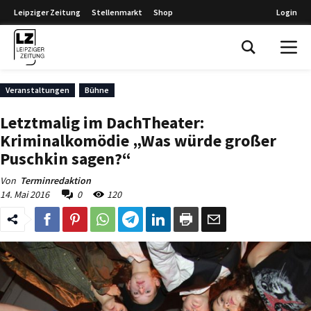
Leipziger Zeitung
Stellenmarkt
Shop
Login
Leipziger Zeitung
Veranstaltungen
Bühne
Letztmalig im DachTheater:
Kriminalkomödie „Was würde großer
Puschkin sagen?“
Von
Terminredaktion
14. Mai 2016
0
120