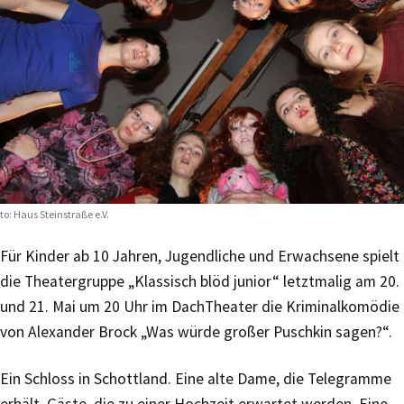
to: Haus Steinstraße e.V.
Für Kinder ab 10 Jahren, Jugendliche und Erwachsene spielt
die Theatergruppe „Klassisch blöd junior“ letztmalig am 20.
und 21. Mai um 20 Uhr im DachTheater die Kriminalkomödie
von Alexander Brock „Was würde großer Puschkin sagen?“.
Ein Schloss in Schottland. Eine alte Dame, die Telegramme
erhält. Gäste, die zu einer Hochzeit erwartet werden. Eine