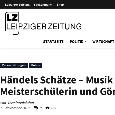
Leipziger Zeitung
Stellenmarkt
Shop
Leipziger Zeitung
STARTSEITE
POLITIK
WIRTSCHAFT
Veranstaltungen
Bühne
Händels Schätze – Musik 
Meisterschülerin und Gön
Von
Terminredaktion
11. November 2019
0
103