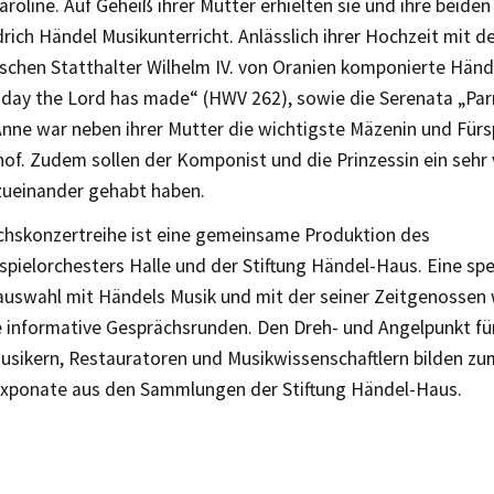
roline. Auf Geheiß ihrer Mutter erhielten sie und ihre beide
rich Händel Musikunterricht. Anlässlich ihrer Hochzeit mit 
ischen Statthalter Wilhelm IV. von Oranien komponierte Hän
e day the Lord has made“ (HWV 262), sowie die Serenata „Par
Anne war neben ihrer Mutter die wichtigste Mäzenin und Für
of. Zudem sollen der Komponist und die Prinzessin ein sehr 
 zueinander gehabt haben.
chskonzertreihe ist eine gemeinsame Produktion des
pielorchesters Halle und der Stiftung Händel-Haus. Eine spe
swahl mit Händels Musik und mit der seiner Zeitgenossen
e informative Gesprächsrunden. Den Dreh- und Angelpunkt für
usikern, Restauratoren und Musikwissenschaftlern bilden 
xponate aus den Sammlungen der Stiftung Händel-Haus.