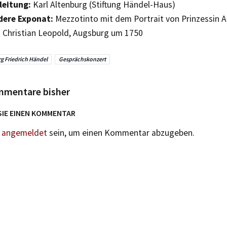
leitung:
Karl Altenburg (Stiftung Händel-Haus)
dere Exponat:
Mezzotinto mit dem Portrait von Prinzessin 
 Christian Leopold, Augsburg um 1750
g Friedrich Händel
Gesprächskonzert
mmentare bisher
SIE EINEN KOMMENTAR
n
angemeldet
sein, um einen Kommentar abzugeben.