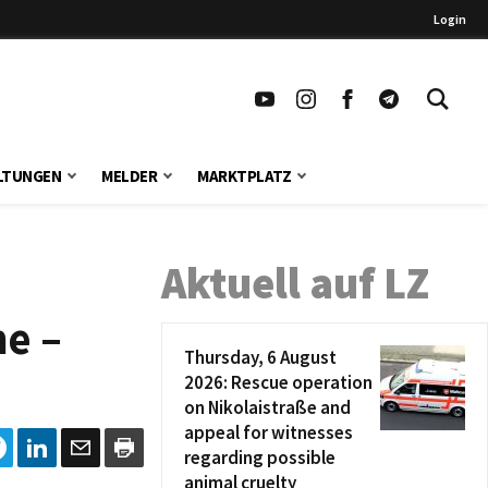
Login
LTUNGEN
MELDER
MARKTPLATZ
Aktuell auf LZ
ne –
Thursday, 6 August
2026: Rescue operation
on Nikolaistraße and
appeal for witnesses
regarding possible
animal cruelty