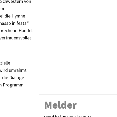
n Schwestern von
dem
del die Hymne
nasso in festa“
sprecherin Händels
vertrauensvolles
zielle
 wird umrahmt
 die Dialoge
zum Programm
Melder