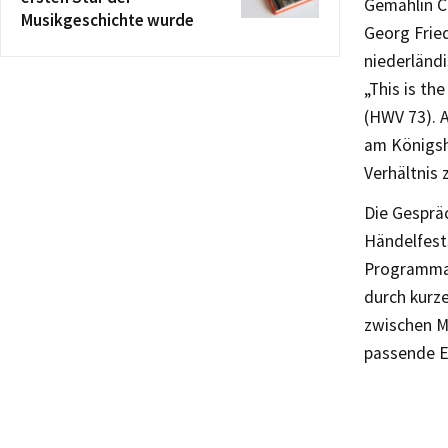
Gemahlin Ca
Musikgeschichte wurde
Georg Fried
niederländ
„This is th
(HWV 73). 
am Königsh
Verhältnis
Die Gesprä
Händelfests
Programmau
durch kurz
zwischen M
passende E