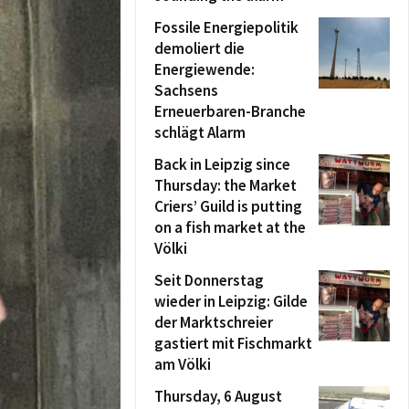
Fossile Energiepolitik
demoliert die
Energiewende:
Sachsens
Erneuerbaren-Branche
schlägt Alarm
Back in Leipzig since
Thursday: the Market
Criers’ Guild is putting
on a fish market at the
Völki
Seit Donnerstag
wieder in Leipzig: Gilde
der Marktschreier
gastiert mit Fischmarkt
am Völki
Thursday, 6 August