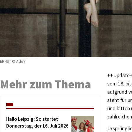
ERNST © AdeY
++Update++
Mehr zum Thema
vom 18. bi
aufgrund vo
steht für 
und bitten 
zahlreiche
Hallo Leipzig: So startet
Donnerstag, der 16. Juli 2026
Ursprüngli