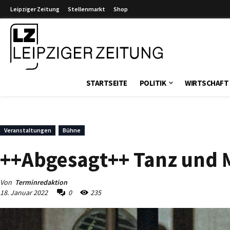
Leipziger Zeitung
Stellenmarkt
Shop
Leipziger Zeitung
STARTSEITE
POLITIK
WIRTSCHAFT
Veranstaltungen
Bühne
++Abgesagt++ Tanz und Mu
Von
Terminredaktion
18. Januar 2022
0
235