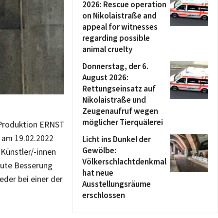
2026: Rescue operation
on Nikolaistraße and
appeal for witnesses
regarding possible
animal cruelty
Donnerstag, der 6.
August 2026:
Rettungseinsatz auf
Nikolaistraße und
Zeugenaufruf wegen
möglicher Tierquälerei
 Produktion ERNST
 am 19.02.2022
Licht ins Dunkel der
Gewölbe:
 Künstler/-innen
Völkerschlachtdenkmal
gute Besserung
hat neue
eder bei einer der
Ausstellungsräume
erschlossen