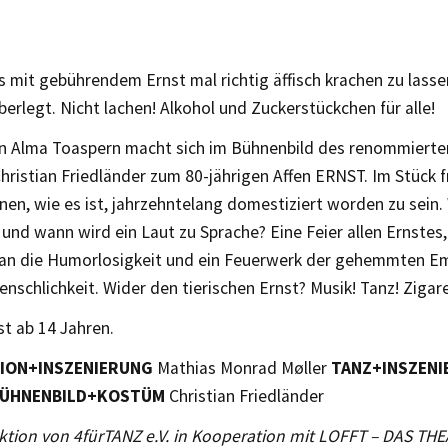
s mit gebührendem Ernst mal richtig äffisch krachen zu lassen
überlegt. Nicht lachen! Alkohol und Zuckerstückchen für alle!
in Alma Toaspern macht sich im Bühnenbild des renommierte
hristian Friedländer zum 80-jährigen Affen ERNST. Im Stück f
nen, wie es ist, jahrzehntelang domestiziert worden zu sein.
und wann wird ein Laut zu Sprache? Eine Feier allen Ernstes
 die Humorlosigkeit und ein Feuerwerk der gehemmten Em
enschlichkeit. Wider den tierischen Ernst? Musik! Tanz! Zigare
st ab 14 Jahren.
ION+INSZENIERUNG
Mathias Monrad Møller
TANZ+INSZEN
ÜHNENBILD+KOSTÜM
Christian Friedlände
r
ktion von 4fürTANZ e.V. in Kooperation mit LOFFT – DAS THE