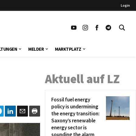
Login
LTUNGEN
MELDER
MARKTPLATZ
Aktuell auf LZ
Fossil fuel energy
policy is undermining
the energy transition:
Saxony’s renewable
energy sector is
sounding the alarm