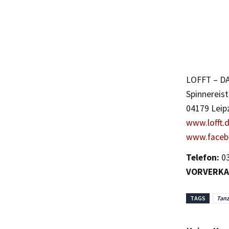
LOFFT – D
Spinnereist
04179 Leip
www.lofft.
www.faceboo
Telefon
:
03
VORVERKA
TAGS
Tanz