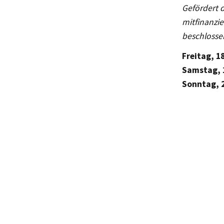
Gefördert 
mitfinanzi
beschlosse
Freitag
, 1
Sams
tag, 
Sonntag
, 