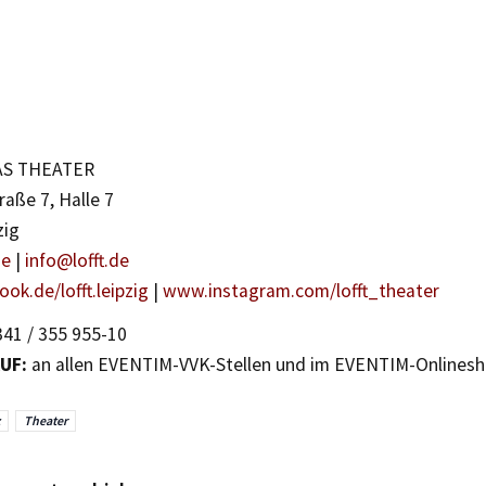
AS THEATER
raße 7, Halle 7
zig
de
|
info@lofft.de
k.de/lofft.leipzig
|
www.instagram.com/lofft_theater
41 / 355 955-10
UF:
an allen EVENTIM-VVK-Stellen und im EVENTIM-Onlines
Theater