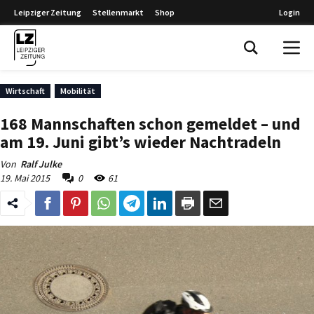
Leipziger Zeitung
Stellenmarkt
Shop
Login
Leipziger Zeitung
Wirtschaft
Mobilität
168 Mannschaften schon gemeldet – und
am 19. Juni gibt’s wieder Nachtradeln
Von
Ralf Julke
19. Mai 2015
0
61