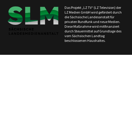
Das Projekt „LZ TV“ (LZ Television) der
LZ Medien GmbH wird gefördert durch
die Sächsische Landesanstalt für
privaten Rundfunk und neue Medien.
Diese Maßnahme wird mitfinanziert
durch Steuermittel auf Grundlage des
vom Sächsischen Landtag
beschlossenen Haushaltes.